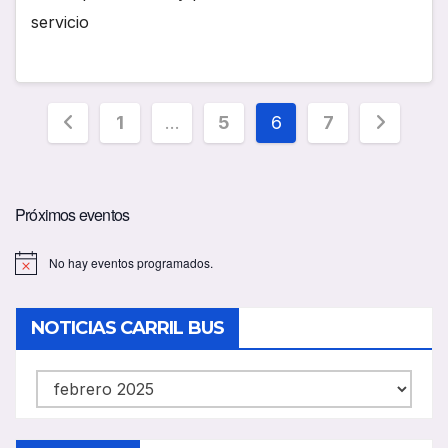
servicio
Paginación
1
…
5
6
7
de
entradas
Próximos eventos
No hay eventos programados.
A
v
i
s
NOTICIAS CARRIL BUS
o
NOTICIAS
CARRIL
BUS