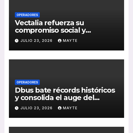
OPERADORES
Vectalia refuerza su
compromiso social y
medioambiental con la
JULIO 23, 2026
MAYTE
publicación de su Memoria
de RSC 2025
OPERADORES
Dbus bate récords históricos
y consolida el auge del
transporte público en San
JULIO 23, 2026
MAYTE
Sebastián