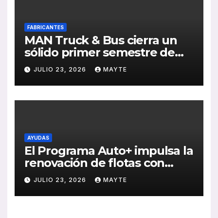
FABRICANTES
MAN Truck & Bus cierra un
sólido primer semestre de
2026 con crecimiento en
JULIO 23, 2026
MAYTE
ventas, pedidos y
rentabilidad
AYUDAS
El Programa Auto+ impulsa la
renovación de flotas con
ayudas a vehículos eléctricos
JULIO 23, 2026
MAYTE
ligeros