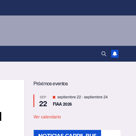
Próximos eventos
D
septiembre 22
-
septiembre 24
SEP
22
e
FIAA 2026
s
t
l
a
Ver calendario
c
a
d
o