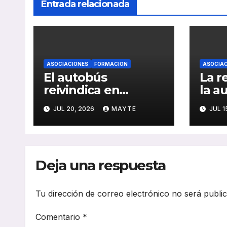
Entrada relacionada
ASOCIACIONES
FORMACION
ASOCIAC
El autobús
La r
reivindica en
la a
Santander su papel
impu
JUL 20, 2026
MAYTE
JUL 1
como eje de la
sect
movilidad
réco
sostenible y la
y av
cohesión territorial
elec
Deja una respuesta
202
Tu dirección de correo electrónico no será publi
Comentario
*