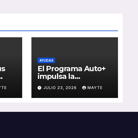
AYUDAS
us
El Programa Auto+
impulsa la
e de
renovación de flotas
YTE
JULIO 23, 2026
MAYTE
con ayudas a
vehículos eléctricos
 y
ligeros