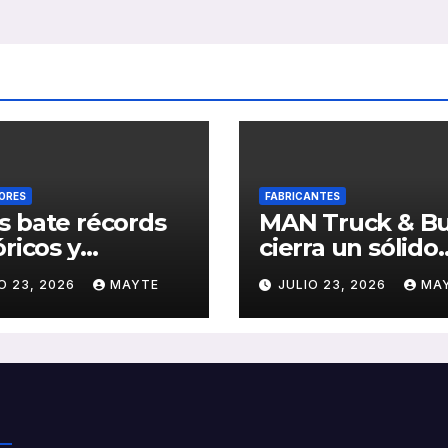
ORES
FABRICANTES
 bate récords
MAN Truck & B
óricos y
cierra un sólido
olida el auge
primer semestr
O 23, 2026
MAYTE
JULIO 23, 2026
MA
transporte
2026 con
ico en San
crecimiento en
stián
ventas, pedidos
rentabilidad