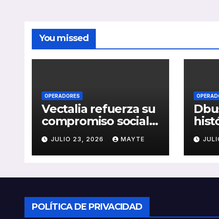
You missed
OPERADORES
OPERAD
Vectalia refuerza su
Dbus
compromiso social y
hist
medioambiental
cons
JULIO 23, 2026
MAYTE
JULI
con la publicación
del 
de su Memoria de
públ
RSC 2025
Seba
POLÍTICA DE PRIVACIDAD