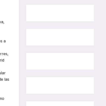
va,
os a
rres,
rid
ular
de las
mo