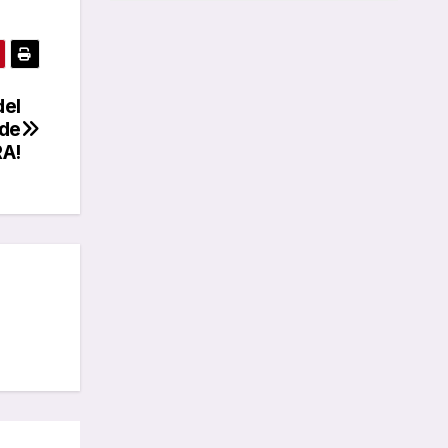
del
 de
A!