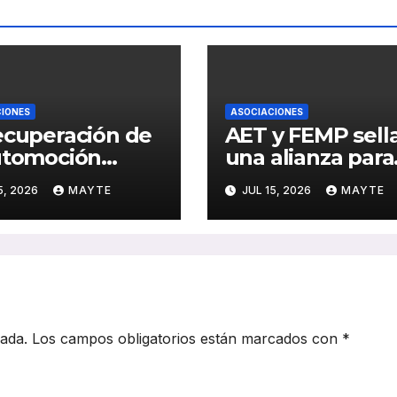
IONES
ASOCIACIONES
ecuperación de
AET y FEMP sell
utomoción
una alianza para
lsa también al
impulsar la
5, 2026
MAYTE
JUL 15, 2026
MAYTE
or del autocar:
movilidad
rd de inversión
inteligente en la
ance de la
ciudades españo
trificación en
5
cada.
Los campos obligatorios están marcados con
*