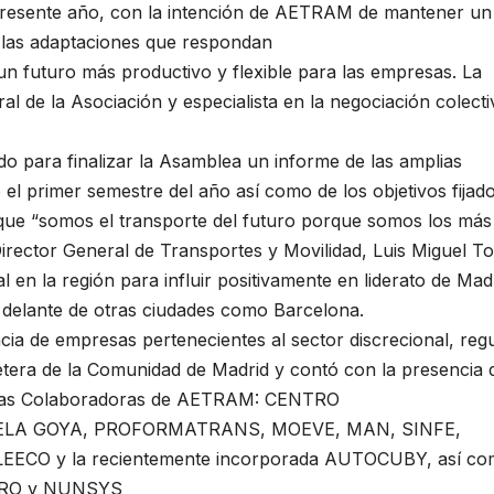
el presente año, con la intención de AETRAM de mantener un
r las adaptaciones que respondan
 un futuro más productivo y flexible para las empresas. La
l de la Asociación y especialista en la negociación colecti
o para finalizar la Asamblea un informe de las amplias
el primer semestre del año así como de los objetivos fijad
 que “somos el transporte del futuro porque somos los más
Director General de Transportes y Movilidad, Luis Miguel To
al en la región para influir positivamente en liderato de Mad
 delante de otras ciudades como Barcelona.
cia de empresas pertenecientes al sector discrecional, reg
retera de la Comunidad de Madrid y contó con la presencia 
resas Colaboradoras de AETRAM: CENTRO
ELA GOYA, PROFORMATRANS, MOEVE, MAN, SINFE,
O y la recientemente incorporada AUTOCUBY, así co
NTRO y NUNSYS