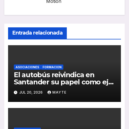
Motion
Entrada relacionada
ASOCIACIONES
FORMACION
El autobús reivindica en
Santander su papel como eje
de la movilidad sostenible y la
JUL 20, 2026
MAYTE
cohesión territorial