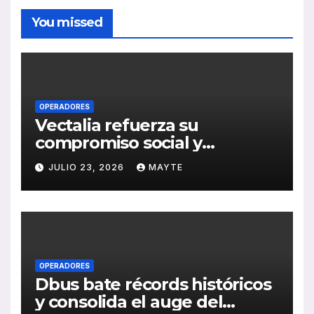
You missed
OPERADORES
Vectalia refuerza su
compromiso social y
medioambiental con la
JULIO 23, 2026
MAYTE
publicación de su Memoria
de RSC 2025
OPERADORES
Dbus bate récords históricos
y consolida el auge del