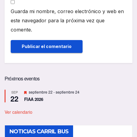
Guarda mi nombre, correo electrónico y web en
este navegador para la próxima vez que
comente.
Próximos eventos
D
septiembre 22
-
septiembre 24
SEP
22
e
FIAA 2026
s
t
a
Ver calendario
c
a
d
NOTICIAS CARRIL BUS
o