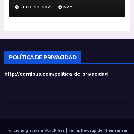
ayudas a vehículos eléctricos
JULIO 23, 2026
MAYTE
ligeros
POLÍTICA DE PRIVACIDAD
http://carrilbus.com/politica-de-privacidad
Funciona gracias a WordPress
|
Tema:
Newsup
de
Themeansar