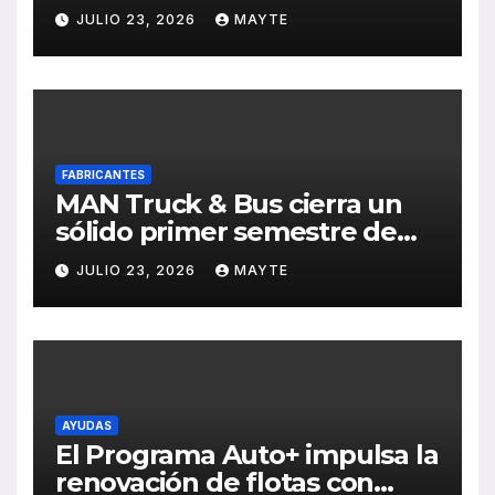
transporte público en San
JULIO 23, 2026
MAYTE
Sebastián
FABRICANTES
MAN Truck & Bus cierra un
sólido primer semestre de
2026 con crecimiento en
JULIO 23, 2026
MAYTE
ventas, pedidos y
rentabilidad
AYUDAS
El Programa Auto+ impulsa la
renovación de flotas con