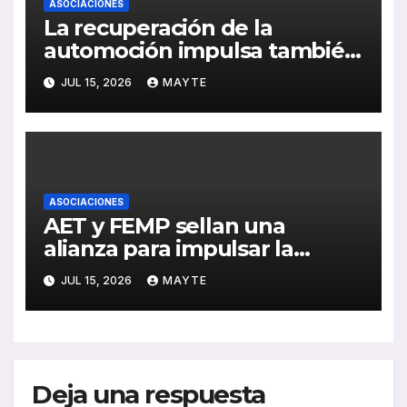
ASOCIACIONES
La recuperación de la
automoción impulsa también
al sector del autocar: récord
JUL 15, 2026
MAYTE
de inversión y avance de la
electrificación en 2025
ASOCIACIONES
AET y FEMP sellan una
alianza para impulsar la
movilidad inteligente en las
JUL 15, 2026
MAYTE
ciudades españolas
Deja una respuesta