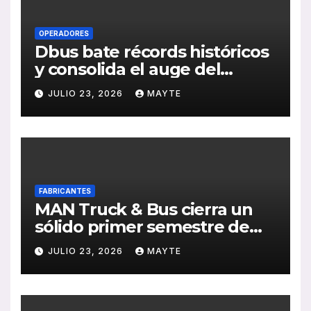
OPERADORES
Dbus bate récords históricos
y consolida el auge del
transporte público en San
JULIO 23, 2026
MAYTE
Sebastián
FABRICANTES
MAN Truck & Bus cierra un
sólido primer semestre de
2026 con crecimiento en
JULIO 23, 2026
MAYTE
ventas, pedidos y
rentabilidad