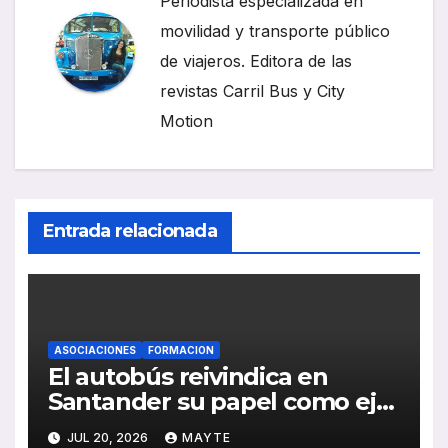
Periodista especializada en
movilidad y transporte público
de viajeros. Editora de las
revistas Carril Bus y City
Motion
Entrada relacionada
ASOCIACIONES
FORMACION
El autobús reivindica en
Santander su papel como eje
de la movilidad sostenible y la
JUL 20, 2026
MAYTE