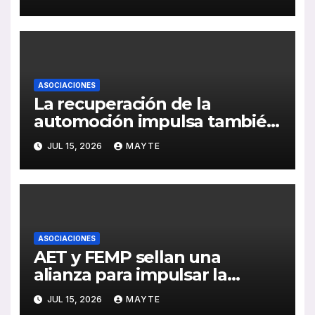
cohesión territorial
ASOCIACIONES
La recuperación de la
automoción impulsa también
al sector del autocar: récord
JUL 15, 2026
MAYTE
de inversión y avance de la
electrificación en 2025
ASOCIACIONES
AET y FEMP sellan una
alianza para impulsar la
movilidad inteligente en las
JUL 15, 2026
MAYTE
ciudades españolas