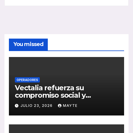
You missed
OPERADORES
Vectalia refuerza su
compromiso social y
medioambiental con la
JULIO 23, 2026
MAYTE
publicación de su Memoria
de RSC 2025