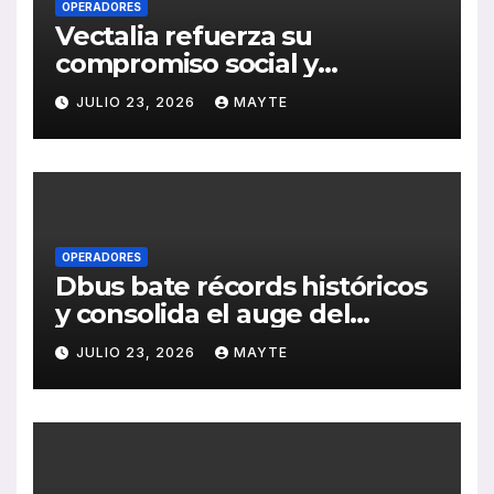
OPERADORES
Vectalia refuerza su
compromiso social y
medioambiental con la
JULIO 23, 2026
MAYTE
publicación de su Memoria
de RSC 2025
OPERADORES
Dbus bate récords históricos
y consolida el auge del
transporte público en San
JULIO 23, 2026
MAYTE
Sebastián