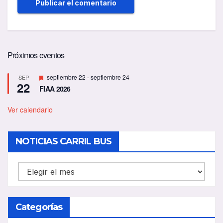
Próximos eventos
D
septiembre 22
-
septiembre 24
SEP
22
e
FIAA 2026
s
t
a
Ver calendario
c
a
d
NOTICIAS CARRIL BUS
o
NOTICIAS
CARRIL
BUS
Categorías