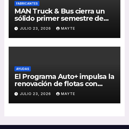
FABRICANTES
MAN Truck & Bus cierra un
sólido primer semestre de
2026 con crecimiento en
JULIO 23, 2026
MAYTE
ventas, pedidos y
rentabilidad
AYUDAS
El Programa Auto+ impulsa la
renovación de flotas con
ayudas a vehículos eléctricos
JULIO 23, 2026
MAYTE
ligeros