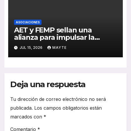
ASOCIACIONES
AET y FEMP sellan una
alianza para impulsar la
movilidad inteligente en las
JUL 15, 2026
MAYTE
ciudades españolas
Deja una respuesta
Tu dirección de correo electrónico no será
publicada.
Los campos obligatorios están
marcados con
*
Comentario
*