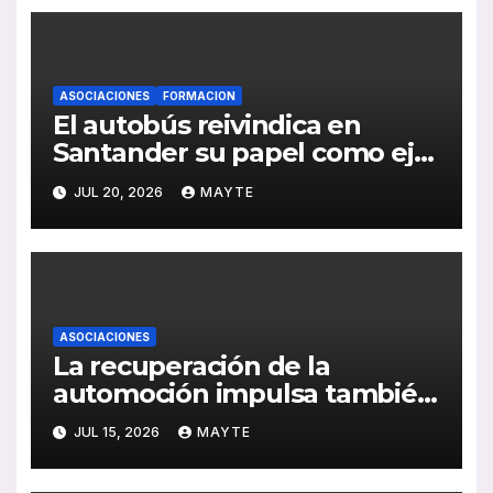
ASOCIACIONES
FORMACION
El autobús reivindica en
Santander su papel como eje
de la movilidad sostenible y la
JUL 20, 2026
MAYTE
cohesión territorial
ASOCIACIONES
La recuperación de la
automoción impulsa también
al sector del autocar: récord
JUL 15, 2026
MAYTE
de inversión y avance de la
electrificación en 2025