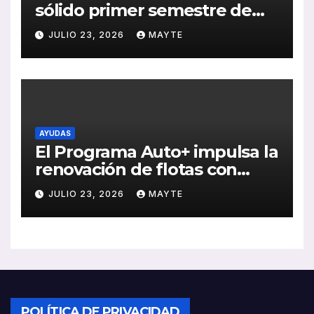
sólido primer semestre de
2026 con crecimiento en
JULIO 23, 2026
MAYTE
ventas, pedidos y
rentabilidad
AYUDAS
El Programa Auto+ impulsa la
renovación de flotas con
ayudas a vehículos eléctricos
JULIO 23, 2026
MAYTE
ligeros
POLÍTICA DE PRIVACIDAD