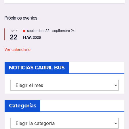
Próximos eventos
D
septiembre 22
-
septiembre 24
SEP
22
e
FIAA 2026
s
t
a
Ver calendario
c
a
d
NOTICIAS CARRIL BUS
o
NOTICIAS
CARRIL
BUS
Categorías
Categorías