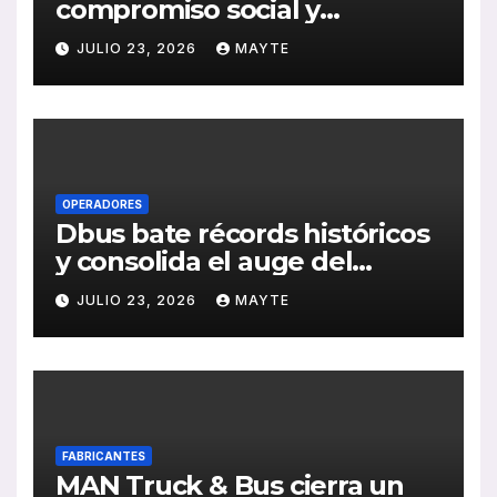
compromiso social y
medioambiental con la
JULIO 23, 2026
MAYTE
publicación de su Memoria
de RSC 2025
OPERADORES
Dbus bate récords históricos
y consolida el auge del
transporte público en San
JULIO 23, 2026
MAYTE
Sebastián
FABRICANTES
MAN Truck & Bus cierra un