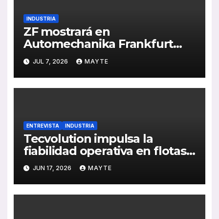
INDUSTRIA
ZF mostrará en
Automechanika Frankfurt
2026 sus nuevas soluciones
JUL 7, 2026
MAYTE
de IA, formación en
electromovilidad y frenado
sostenible
ENTREVISTA
INDUSTRIA
Tecvolution impulsa la
fiabilidad operativa en flotas
con baterías diseñadas
JUN 17, 2026
MAYTE
“desde la necesidad del
transportista”