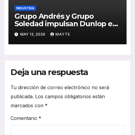
INDUSTRIA
Grupo Andrés y Grupo
Soledad impulsan Dunlop en
España con una alianza
MAY 13, 2026
MAYTE
estratégica clave para la
movilidad profesional
Deja una respuesta
Tu dirección de correo electrónico no será
publicada.
Los campos obligatorios están
marcados con
*
Comentario
*