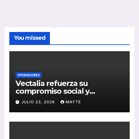
You missed
OPERADORES
Vectalia refuerza su
compromiso social y
medioambiental con la
JULIO 23, 2026
MAYTE
publicación de su Memoria
de RSC 2025