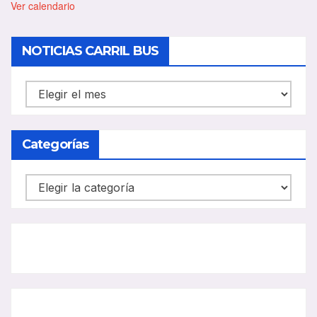
a
Ver calendario
c
a
d
NOTICIAS CARRIL BUS
o
NOTICIAS
CARRIL
BUS
Categorías
Categorías