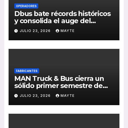
OPERADORES
Dbus bate récords históricos
y consolida el auge del
transporte público en San
JULIO 23, 2026
MAYTE
Sebastián
FABRICANTES
MAN Truck & Bus cierra un
sólido primer semestre de
2026 con crecimiento en
JULIO 23, 2026
MAYTE
ventas, pedidos y
rentabilidad