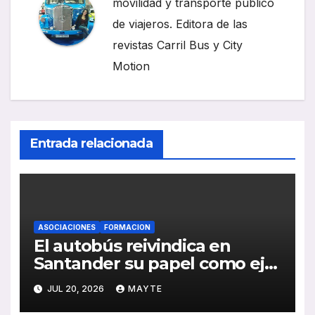
movilidad y transporte público
de viajeros. Editora de las
revistas Carril Bus y City
Motion
Entrada relacionada
ASOCIACIONES
FORMACION
El autobús reivindica en
Santander su papel como eje
de la movilidad sostenible y la
JUL 20, 2026
MAYTE
cohesión territorial