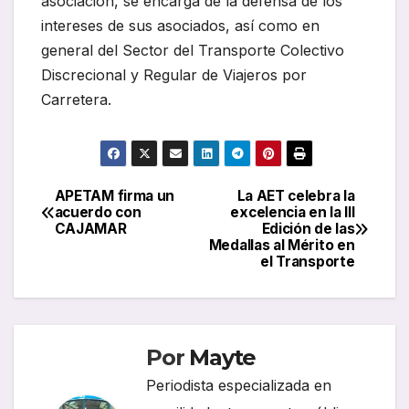
asociación, se encarga de la defensa de los
intereses de sus asociados, así como en
general del Sector del Transporte Colectivo
Discrecional y Regular de Viajeros por
Carretera.
APETAM firma un
La AET celebra la
Navegación
acuerdo con
excelencia en la III
CAJAMAR
Edición de las
de
Medallas al Mérito en
el Transporte
entradas
Por
Mayte
Periodista especializada en