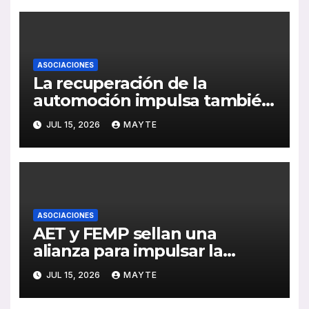
ASOCIACIONES
La recuperación de la
automoción impulsa también
al sector del autocar: récord
JUL 15, 2026
MAYTE
de inversión y avance de la
electrificación en 2025
ASOCIACIONES
AET y FEMP sellan una
alianza para impulsar la
movilidad inteligente en las
JUL 15, 2026
MAYTE
ciudades españolas