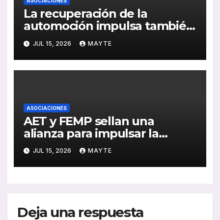
ASOCIACIONES
La recuperación de la
automoción impulsa también
al sector del autocar: récord
JUL 15, 2026
MAYTE
de inversión y avance de la
electrificación en 2025
ASOCIACIONES
AET y FEMP sellan una
alianza para impulsar la
movilidad inteligente en las
JUL 15, 2026
MAYTE
ciudades españolas
Deja una respuesta