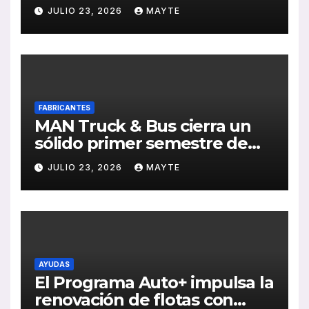
transporte público en San
JULIO 23, 2026
MAYTE
Sebastián
FABRICANTES
MAN Truck & Bus cierra un
sólido primer semestre de
2026 con crecimiento en
JULIO 23, 2026
MAYTE
ventas, pedidos y
rentabilidad
AYUDAS
El Programa Auto+ impulsa la
renovación de flotas con