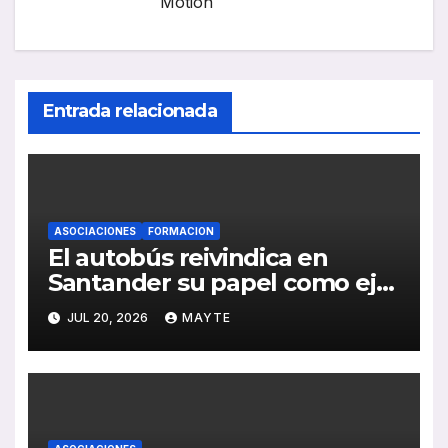
Motion
Entrada relacionada
ASOCIACIONES
FORMACION
El autobús reivindica en
Santander su papel como eje
de la movilidad sostenible y la
JUL 20, 2026
MAYTE
cohesión territorial