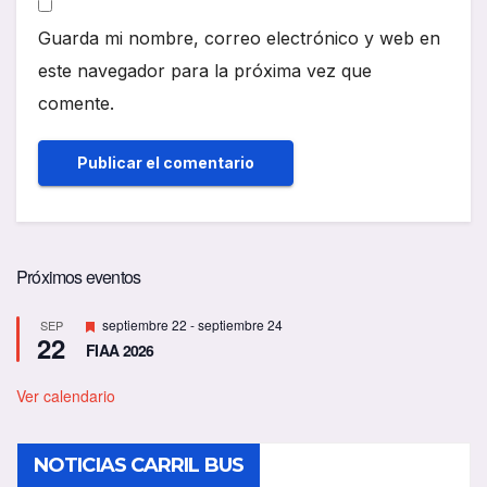
Guarda mi nombre, correo electrónico y web en
este navegador para la próxima vez que
comente.
Próximos eventos
D
septiembre 22
-
septiembre 24
SEP
22
e
FIAA 2026
s
t
a
Ver calendario
c
a
d
NOTICIAS CARRIL BUS
o