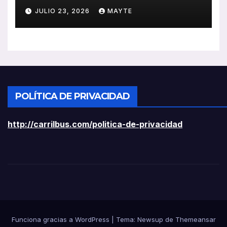
ayudas a vehículos eléctricos
JULIO 23, 2026
MAYTE
ligeros
POLÍTICA DE PRIVACIDAD
http://carrilbus.com/politica-de-privacidad
Funciona gracias a WordPress
|
Tema:
Newsup
de
Themeansar