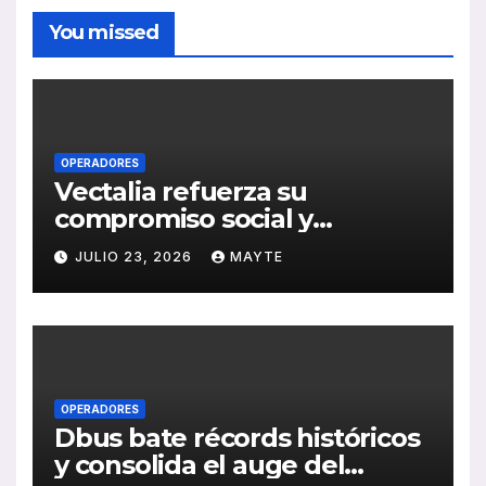
You missed
OPERADORES
Vectalia refuerza su
compromiso social y
medioambiental con la
JULIO 23, 2026
MAYTE
publicación de su Memoria
de RSC 2025
OPERADORES
Dbus bate récords históricos
y consolida el auge del