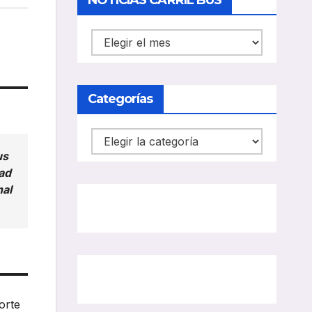
NOTICIAS CARRIL BUS
NOTICIAS
CARRIL
BUS
Categorías
Categorías
us
ad
nal
orte