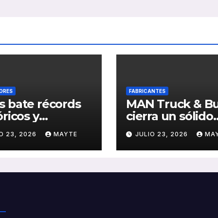
ORES
FABRICANTES
 bate récords
MAN Truck & B
óricos y
cierra un sólido
olida el auge
primer semestr
O 23, 2026
MAYTE
JULIO 23, 2026
MA
transporte
2026 con
ico en San
crecimiento en
stián
ventas, pedidos
rentabilidad