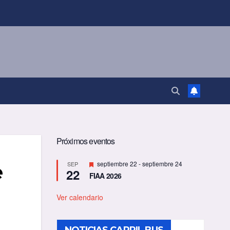
Próximos eventos
D
septiembre 22
-
septiembre 24
SEP
e
22
e
FIAA 2026
s
t
a
Ver calendario
c
a
d
o