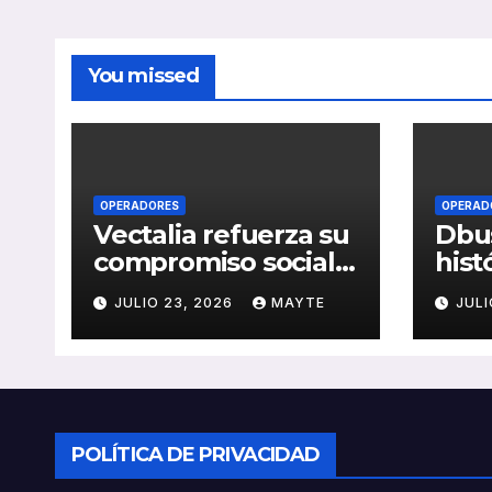
You missed
OPERADORES
OPERAD
Vectalia refuerza su
Dbus
compromiso social y
hist
medioambiental
cons
JULIO 23, 2026
MAYTE
JULI
con la publicación
del 
de su Memoria de
públ
RSC 2025
Seba
POLÍTICA DE PRIVACIDAD