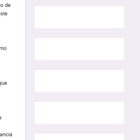
no de
este
omo
 que
e
o
rancia