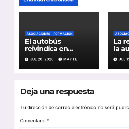
ASOCIACIONES
FORMACION
ASOCIAC
El autobús
La r
reivindica en
la a
Santander su papel
impu
JUL 20, 2026
MAYTE
JUL 1
como eje de la
sect
movilidad
réco
sostenible y la
y av
cohesión territorial
elec
Deja una respuesta
202
Tu dirección de correo electrónico no será publi
Comentario
*