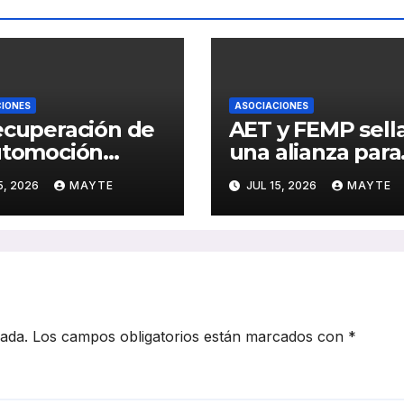
IONES
ASOCIACIONES
ecuperación de
AET y FEMP sell
utomoción
una alianza para
lsa también al
impulsar la
5, 2026
MAYTE
JUL 15, 2026
MAYTE
or del autocar:
movilidad
rd de inversión
inteligente en la
ance de la
ciudades españo
trificación en
5
cada.
Los campos obligatorios están marcados con
*