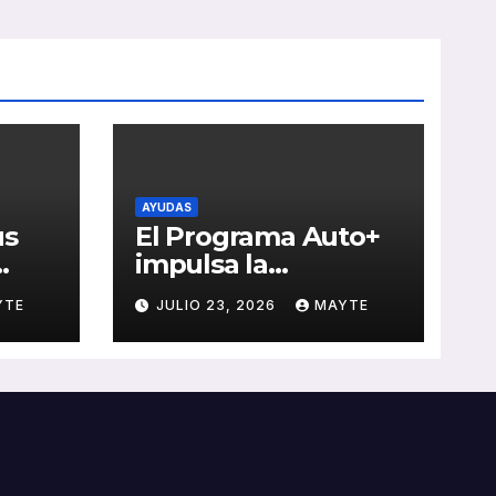
AYUDAS
us
El Programa Auto+
impulsa la
e de
renovación de flotas
YTE
JULIO 23, 2026
MAYTE
con ayudas a
vehículos eléctricos
 y
ligeros