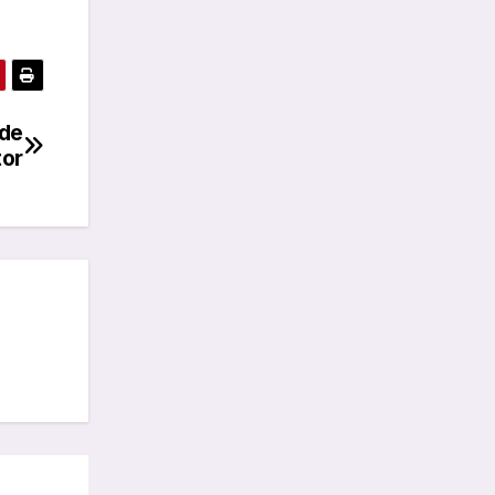
 de
tor