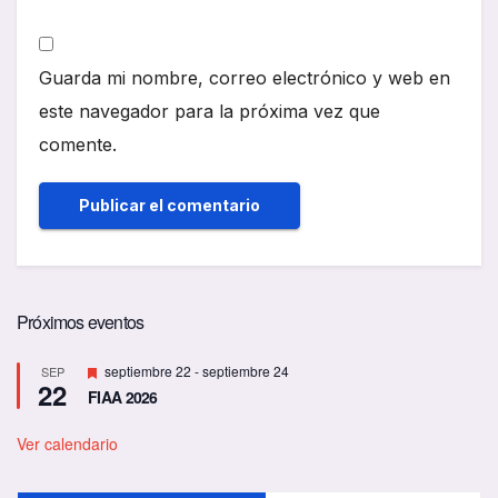
Guarda mi nombre, correo electrónico y web en
este navegador para la próxima vez que
comente.
Próximos eventos
D
septiembre 22
-
septiembre 24
SEP
22
e
FIAA 2026
s
t
a
Ver calendario
c
a
d