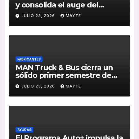
y consolida el auge del
transporte público en San
JULIO 23, 2026
MAYTE
Sebastián
FABRICANTES
MAN Truck & Bus cierra un
sólido primer semestre de
2026 con crecimiento en
JULIO 23, 2026
MAYTE
ventas, pedidos y
rentabilidad
AYUDAS
El Programa Auto+ impulsa la