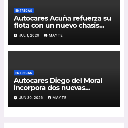
ENTREGAS
Autocares Acuña refuerza su
flota con un nuevo chasis
Mercedes-Benz de última
JUL 1, 2026
MAYTE
generación
ENTREGAS
Autocares Diego del Moral
incorpora dos nuevas
unidades King Long C10 Hi-
JUN 30, 2026
MAYTE
Tech para reforzar su flota