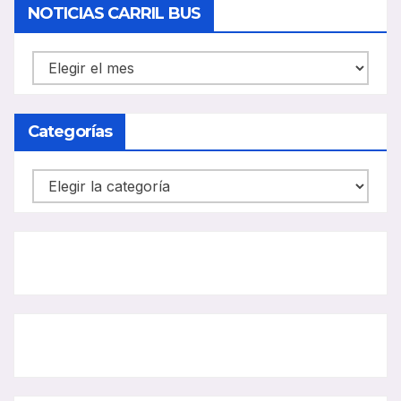
NOTICIAS CARRIL BUS
o
NOTICIAS
CARRIL
BUS
Categorías
Categorías