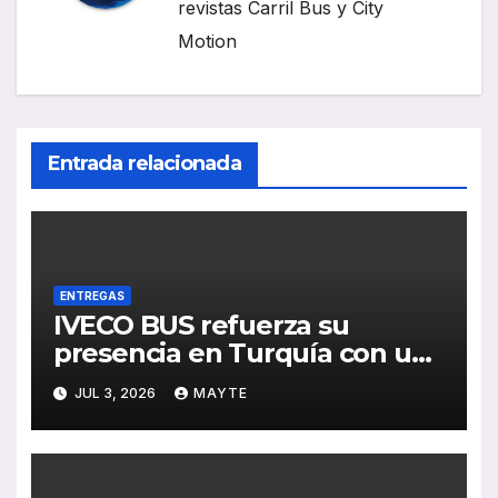
revistas Carril Bus y City
Motion
Entrada relacionada
ENTREGAS
IVECO BUS refuerza su
presencia en Turquía con un
pedido de 20 autobuses
JUL 3, 2026
MAYTE
articulados STREETWAY