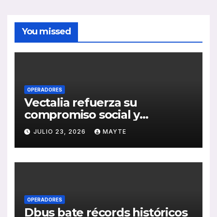
You missed
OPERADORES
Vectalia refuerza su
compromiso social y
medioambiental con la
JULIO 23, 2026
MAYTE
publicación de su Memoria
de RSC 2025
OPERADORES
Dbus bate récords históricos