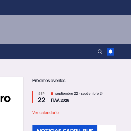
Próximos eventos
D
septiembre 22
-
septiembre 24
SEP
ro
22
e
FIAA 2026
s
t
a
Ver calendario
c
a
d
o