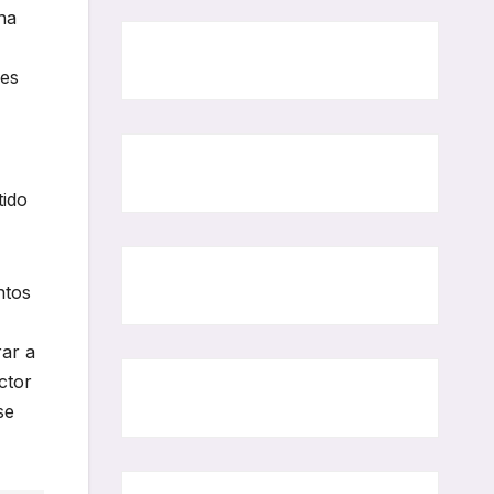
na
res
tido
ntos
rar a
ctor
se