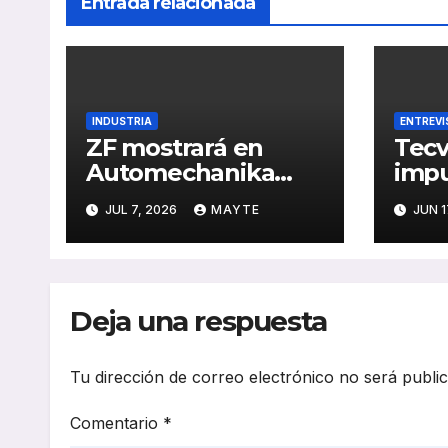
Entrada relacionada
INDUSTRIA
ENTREVI
ZF mostrará en
Tecv
Automechanika
impu
Frankfurt 2026 sus
oper
JUL 7, 2026
MAYTE
JUN 1
nuevas soluciones
con 
de IA, formación en
dise
electromovilidad y
nece
frenado sostenible
tran
Deja una respuesta
Tu dirección de correo electrónico no será publi
Comentario
*