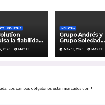
STA
INDUSTRIA
INDUSTRIA
olution
Grupo Andrés y
lsa la fiabilidad
Grupo Soledad
ativa en flotas
impulsan Dunlo
7, 2026
MAYTE
MAY 13, 2026
MAYTE
baterías
en España con 
ñadas “desde la
alianza estratég
sidad del
clave para la
sportista”
movilidad
profesional
cada.
Los campos obligatorios están marcados con
*