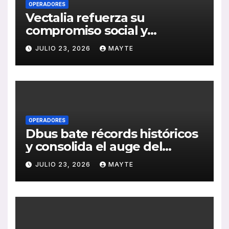
OPERADORES
Vectalia refuerza su
compromiso social y
medioambiental con la
JULIO 23, 2026
MAYTE
publicación de su Memoria
de RSC 2025
OPERADORES
Dbus bate récords históricos
y consolida el auge del
transporte público en San
JULIO 23, 2026
MAYTE
Sebastián