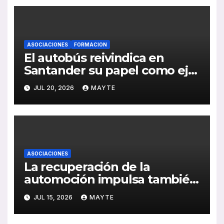
ASOCIACIONES
FORMACION
El autobús reivindica en
Santander su papel como eje
de la movilidad sostenible y la
JUL 20, 2026
MAYTE
cohesión territorial
ASOCIACIONES
La recuperación de la
automoción impulsa también
al sector del autocar: récord
JUL 15, 2026
MAYTE
de inversión y avance de la
electrificación en 2025