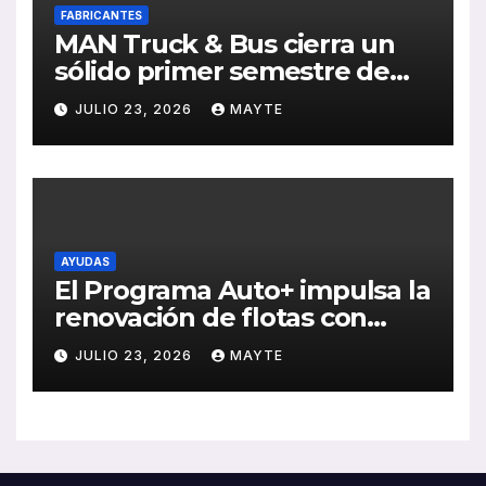
FABRICANTES
MAN Truck & Bus cierra un
sólido primer semestre de
2026 con crecimiento en
JULIO 23, 2026
MAYTE
ventas, pedidos y
rentabilidad
AYUDAS
El Programa Auto+ impulsa la
renovación de flotas con
ayudas a vehículos eléctricos
JULIO 23, 2026
MAYTE
ligeros