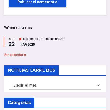
Próximos eventos
D
septiembre 22
-
septiembre 24
SEP
22
e
FIAA 2026
s
t
a
Ver calendario
c
a
d
NOTICIAS CARRIL BUS
o
NOTICIAS
CARRIL
BUS
Categorías