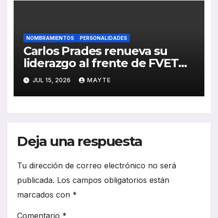
NOMBRAMIENTOS
PERSONALIDADES
Carlos Prades renueva su
liderazgo al frente de FVET
para los próximos cuatro años
JUL 15, 2026
MAYTE
Deja una respuesta
Tu dirección de correo electrónico no será
publicada.
Los campos obligatorios están
marcados con
*
Comentario
*