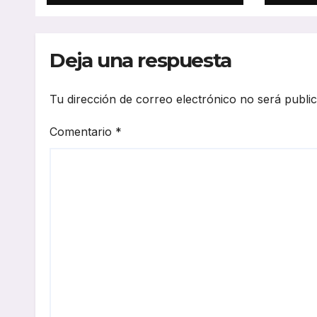
movilidad
réco
sostenible y la
y av
cohesión territorial
elec
Deja una respuesta
202
Tu dirección de correo electrónico no será publi
Comentario
*