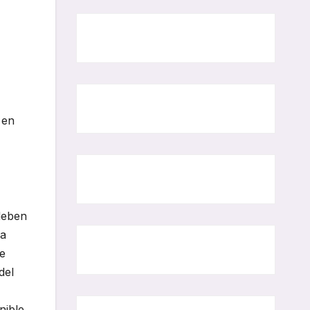
 en
 deben
la
be
del
nible