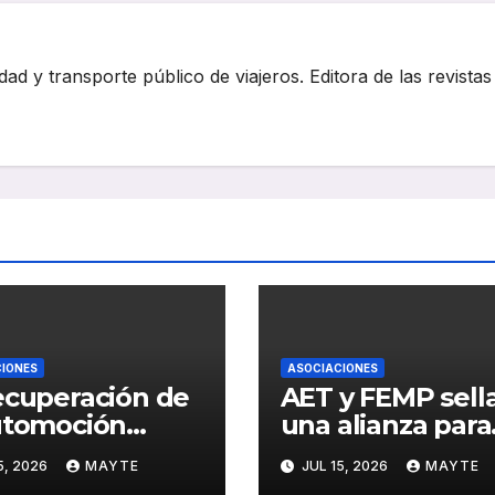
dad y transporte público de viajeros. Editora de las revistas
IONES
ASOCIACIONES
ecuperación de
AET y FEMP sell
utomoción
una alianza para
lsa también al
impulsar la
5, 2026
MAYTE
JUL 15, 2026
MAYTE
or del autocar:
movilidad