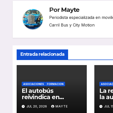
Por
Mayte
Periodista especializada en movili
Carril Bus y City Motion
Entrada relacionada
ASOCIACIONES
FORMACION
ASOCIAC
El autobús
La r
reivindica en
la a
Santander su papel
impu
JUL 20, 2026
MAYTE
JUL 1
como eje de la
sect