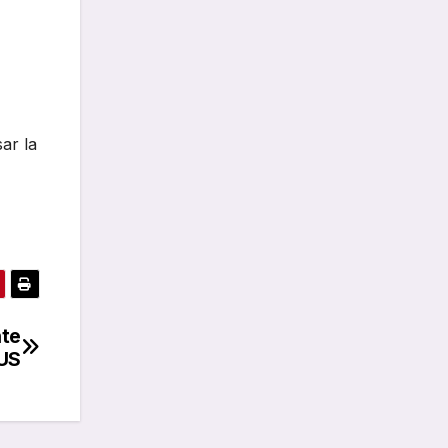
ar la
nte
US