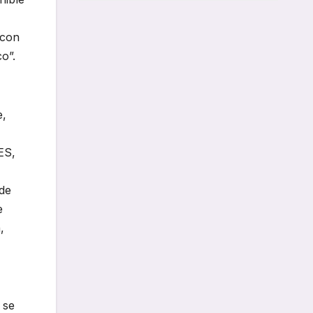
 con
o”.
e,
ES,
de
e
,
 se