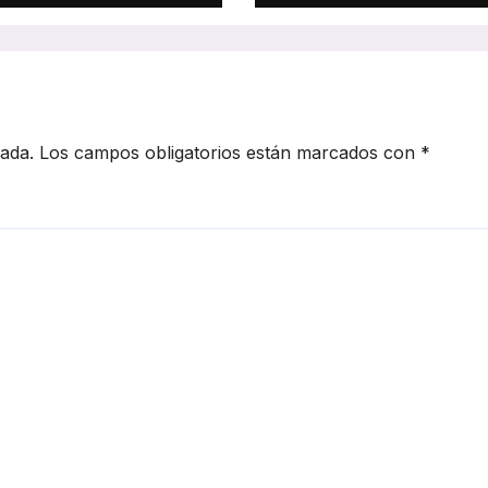
rd de inversión
inteligente en la
ance de la
ciudades españo
trificación en
5
cada.
Los campos obligatorios están marcados con
*