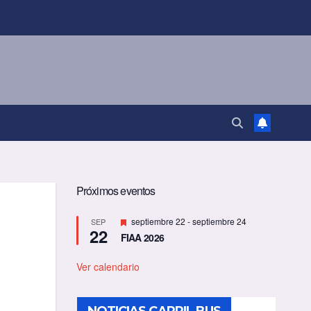
Próximos eventos
D
septiembre 22
-
septiembre 24
SEP
22
e
FIAA 2026
s
t
a
Ver calendario
c
a
d
o