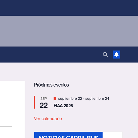
Próximos eventos
D
septiembre 22
-
septiembre 24
SEP
22
e
FIAA 2026
s
t
a
Ver calendario
c
a
d
o