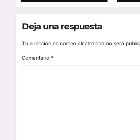
de IA, formación en
dise
electromovilidad y
nece
frenado sostenible
tran
Deja una respuesta
Tu dirección de correo electrónico no será publi
Comentario
*