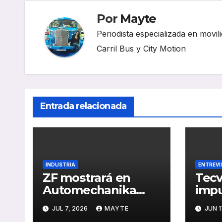
Por
Mayte
Periodista especializada en movili
Carril Bus y City Motion
Entrada relacionada
INDUSTRIA
ENTREVI
ZF mostrará en
Tecv
Automechanika
impu
Frankfurt 2026 sus
oper
JUL 7, 2026
MAYTE
JUN 1
nuevas soluciones
con 