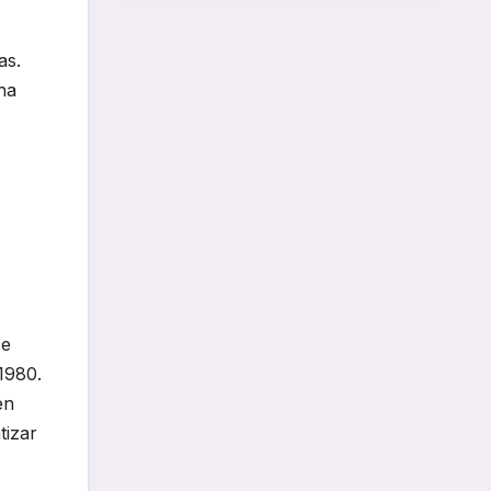
as.
ha
se
1980.
en
tizar