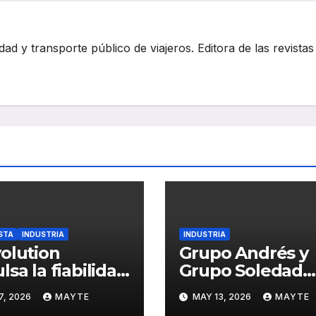
dad y transporte público de viajeros. Editora de las revistas
STA
INDUSTRIA
INDUSTRIA
olution
Grupo Andrés y
lsa la fiabilidad
Grupo Soledad
ativa en flotas
impulsan Dunlo
7, 2026
MAYTE
MAY 13, 2026
MAYTE
baterías
en España con 