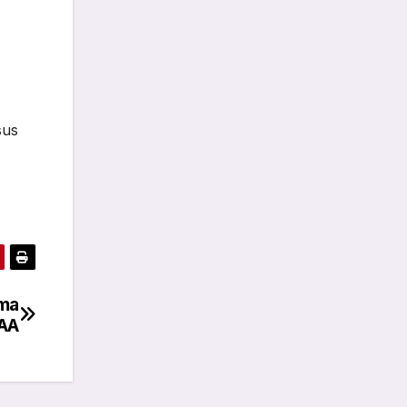
sus
ima
IAA