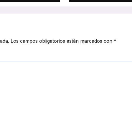
ñadas “desde la
alianza estratég
sidad del
clave para la
sportista”
movilidad
profesional
cada.
Los campos obligatorios están marcados con
*