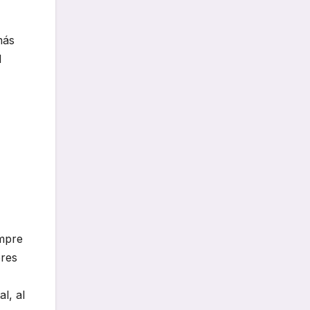
más
l
empre
ores
l, al