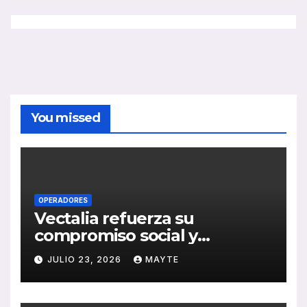
You missed
OPERADORES
Vectalia refuerza su
compromiso social y
medioambiental con la
JULIO 23, 2026
MAYTE
publicación de su Memoria
de RSC 2025