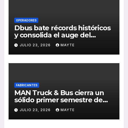
OPERADORES
Dbus bate récords históricos
y consolida el auge del
transporte público en San
JULIO 23, 2026
MAYTE
Sebastián
FABRICANTES
MAN Truck & Bus cierra un
sólido primer semestre de
2026 con crecimiento en
JULIO 23, 2026
MAYTE
ventas, pedidos y
rentabilidad