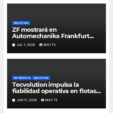
INDUSTRIA
ZF mostrará en
Automechanika Frankfurt
2026 sus nuevas soluciones
JUL 7, 2026
MAYTE
de IA, formación en
electromovilidad y frenado
sostenible
ENTREVISTA
INDUSTRIA
Tecvolution impulsa la
fiabilidad operativa en flotas
con baterías diseñadas
JUN 17, 2026
MAYTE
“desde la necesidad del
transportista”