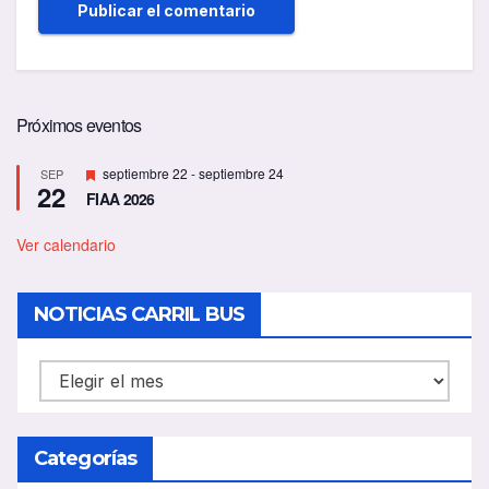
Próximos eventos
D
septiembre 22
-
septiembre 24
SEP
22
e
FIAA 2026
s
t
a
Ver calendario
c
a
d
NOTICIAS CARRIL BUS
o
NOTICIAS
CARRIL
BUS
Categorías