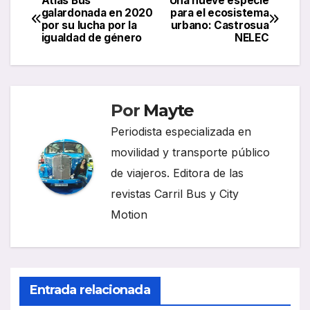
Atlas Bus
Una nueve especie
Navegación
galardonada en 2020
para el ecosistema
por su lucha por la
urbano: Castrosua
de
igualdad de género
NELEC
entradas
Por
Mayte
Periodista especializada en
movilidad y transporte público
de viajeros. Editora de las
revistas Carril Bus y City
Motion
Entrada relacionada