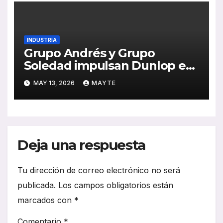
INDUSTRIA
Grupo Andrés y Grupo
Soledad impulsan Dunlop en
España con una alianza
MAY 13, 2026
MAYTE
estratégica clave para la
movilidad profesional
Deja una respuesta
Tu dirección de correo electrónico no será
publicada.
Los campos obligatorios están
marcados con
*
Comentario
*