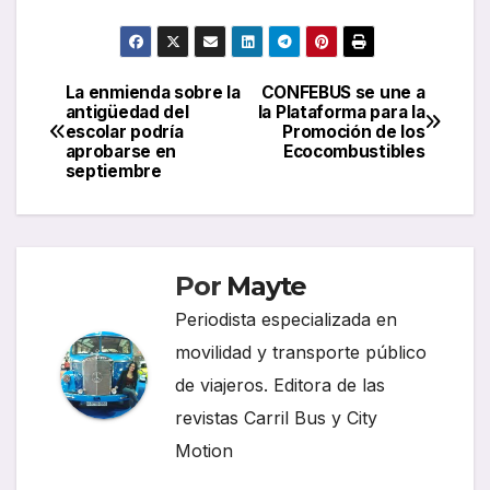
La enmienda sobre la
CONFEBUS se une a
Navegación
antigüedad del
la Plataforma para la
escolar podría
Promoción de los
de
aprobarse en
Ecocombustibles
septiembre
entradas
Por
Mayte
Periodista especializada en
movilidad y transporte público
de viajeros. Editora de las
revistas Carril Bus y City
Motion