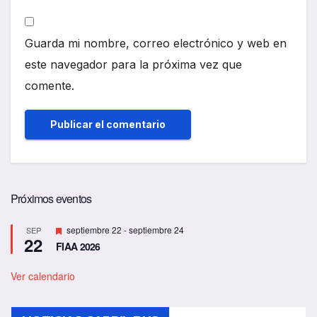
Guarda mi nombre, correo electrónico y web en
este navegador para la próxima vez que
comente.
Próximos eventos
D
septiembre 22
-
septiembre 24
SEP
22
e
FIAA 2026
s
t
a
Ver calendario
c
a
d