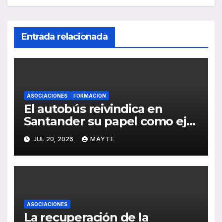
Entrada relacionada
ASOCIACIONES
FORMACION
El autobús reivindica en
Santander su papel como eje
de la movilidad sostenible y la
JUL 20, 2026
MAYTE
cohesión territorial
ASOCIACIONES
La recuperación de la