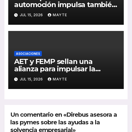
automoción impulsa también
al sector del autocar: récord
JUL 15, 2026
MAYTE
de inversión y avance de la
electrificación en 2025
ASOCIACIONES
AET y FEMP sellan una
alianza para impulsar la
movilidad inteligente en las
JUL 15, 2026
MAYTE
ciudades españolas
Un comentario en «Direbus asesora a
las pymes sobre las ayudas a la
solvencia empresarial»