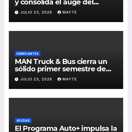
y consolida el auge del
transporte público en San
JULIO 23, 2026
MAYTE
Sebastián
FABRICANTES
MAN Truck & Bus cierra un
sólido primer semestre de
2026 con crecimiento en
JULIO 23, 2026
MAYTE
ventas, pedidos y
rentabilidad
AYUDAS
El Programa Auto+ impulsa la