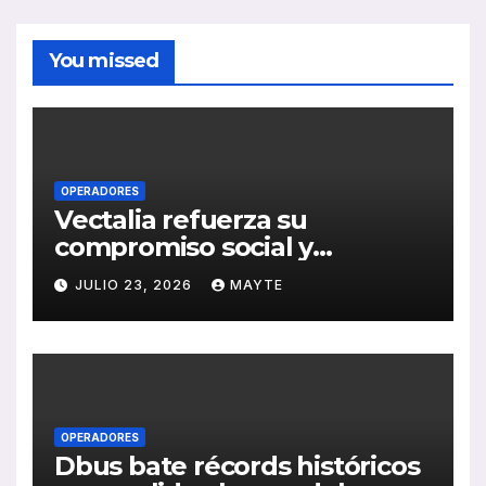
You missed
OPERADORES
Vectalia refuerza su
compromiso social y
medioambiental con la
JULIO 23, 2026
MAYTE
publicación de su Memoria
de RSC 2025
OPERADORES
Dbus bate récords históricos