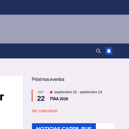
Próximos eventos
D
septiembre 22
-
septiembre 24
SEP
r
22
e
FIAA 2026
s
t
a
Ver calendario
c
a
d
o