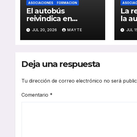
ASOCIACIONES
FORMACION
ASOCIAC
El autobús
La r
reivindica en
la a
Santander su papel
impu
JUL 20, 2026
MAYTE
JUL 1
como eje de la
sect
movilidad
réco
sostenible y la
y av
cohesión territorial
elec
Deja una respuesta
202
Tu dirección de correo electrónico no será publi
Comentario
*