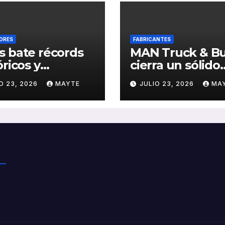
ORES
FABRICANTES
 bate récords
MAN Truck & B
óricos y
cierra un sólido
olida el auge
primer semestr
O 23, 2026
MAYTE
JULIO 23, 2026
MA
transporte
2026 con
ico en San
crecimiento en
stián
ventas, pedidos
rentabilidad