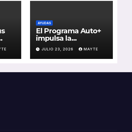
AYUDAS
us
El Programa Auto+
impulsa la
e de
renovación de flotas
YTE
JULIO 23, 2026
MAYTE
con ayudas a
vehículos eléctricos
 y
ligeros