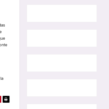
das
e
que
onte
,
la