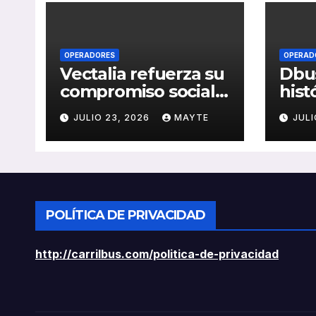
OPERADORES
OPERAD
Vectalia refuerza su
Dbus
compromiso social y
hist
medioambiental
cons
JULIO 23, 2026
MAYTE
JULI
con la publicación
del 
de su Memoria de
públ
RSC 2025
Seba
POLÍTICA DE PRIVACIDAD
http://carrilbus.com/politica-de-privacidad