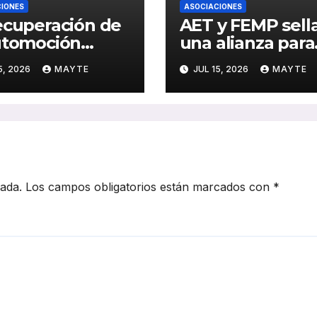
IONES
ASOCIACIONES
ecuperación de
AET y FEMP sell
utomoción
una alianza para
lsa también al
impulsar la
5, 2026
MAYTE
JUL 15, 2026
MAYTE
or del autocar:
movilidad
rd de inversión
inteligente en la
ance de la
ciudades españo
trificación en
5
cada.
Los campos obligatorios están marcados con
*