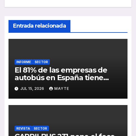
Entrada relacionada
INFORME
SECTOR
El 81% de las empresas de
autobús en España tiene
serias dificultades para
JUL 15, 2026
MAYTE
encontrar conductores
REVISTA
SECTOR