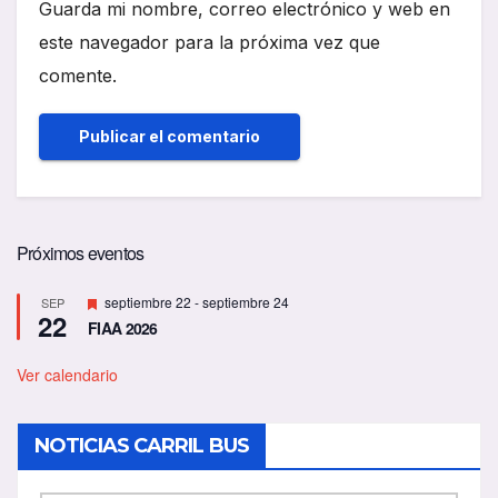
Guarda mi nombre, correo electrónico y web en
este navegador para la próxima vez que
comente.
Próximos eventos
D
septiembre 22
-
septiembre 24
SEP
22
e
FIAA 2026
s
t
a
Ver calendario
c
a
d
NOTICIAS CARRIL BUS
o