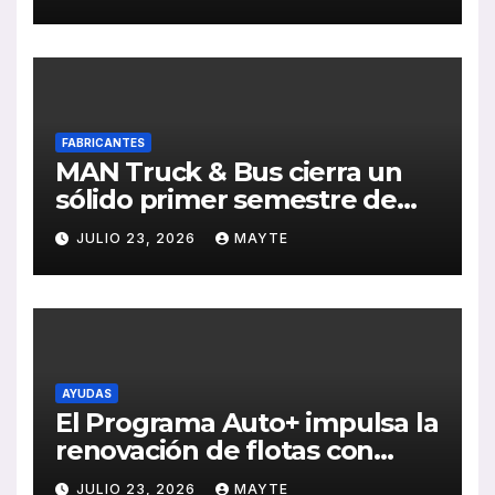
Sebastián
FABRICANTES
MAN Truck & Bus cierra un
sólido primer semestre de
2026 con crecimiento en
JULIO 23, 2026
MAYTE
ventas, pedidos y
rentabilidad
AYUDAS
El Programa Auto+ impulsa la
renovación de flotas con
ayudas a vehículos eléctricos
JULIO 23, 2026
MAYTE