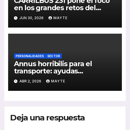
CARRILBUS 231 pone el foco
en los grandes retos del
transporte urbano en España
JUN 30, 2026
MAYTE
PERSONALIDADES
SECTOR
Annus horribilis para el
transporte: ayudas
insuficientes y costes
ABR 2, 2026
MAYTE
disparados en el arranque de
2026
Deja una respuesta