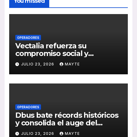
You missed
OPERADORES
Vectalia refuerza su
compromiso social y
medioambiental con la
JULIO 23, 2026
MAYTE
publicación de su Memoria
de RSC 2025
OPERADORES
Dbus bate récords históricos
y consolida el auge del
transporte público en San
JULIO 23, 2026
MAYTE