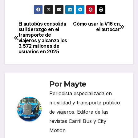
El autobús consolida
Cómo usar la V16 en
Navegación
su liderazgo en el
el autocar
transporte de
de
viajeros y alcanza los
3.572 millones de
entradas
usuarios en 2025
Por
Mayte
Periodista especializada en
movilidad y transporte público
de viajeros. Editora de las
revistas Carril Bus y City
Motion