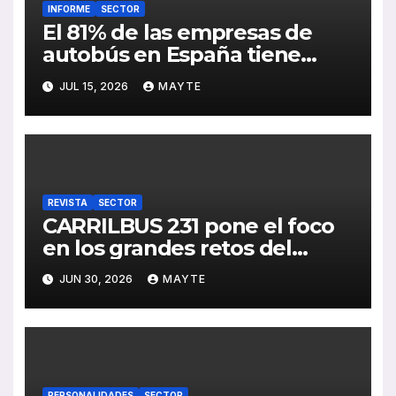
INFORME
SECTOR
El 81% de las empresas de
autobús en España tiene
serias dificultades para
JUL 15, 2026
MAYTE
encontrar conductores
REVISTA
SECTOR
CARRILBUS 231 pone el foco
en los grandes retos del
transporte urbano en España
JUN 30, 2026
MAYTE
PERSONALIDADES
SECTOR