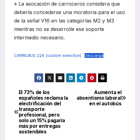
» La asocación de carroceros considera que
debería concederse una moratoria para el uso
de la señal V16 en las categorías M2 y M3
mientras no se desarrolle ese soporte
intermedio necesario.
CARRILBUS 224 (custom selection)
Descarga
El 73% de los
Aumenta el
Navegación
españoles reclama la
absentismo laboral
electrificación del
en el autobús
de
transporte
profesional, pero
entradas
solo un 15% pagaría
más por entregas
sostenibles