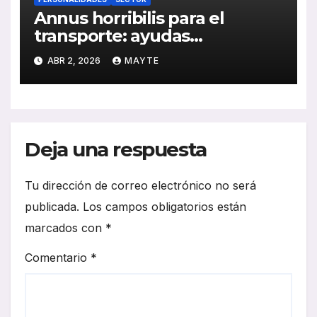
Annus horribilis para el
transporte: ayudas
insuficientes y costes
ABR 2, 2026
MAYTE
disparados en el arranque de
2026
Deja una respuesta
Tu dirección de correo electrónico no será
publicada.
Los campos obligatorios están
marcados con
*
Comentario
*