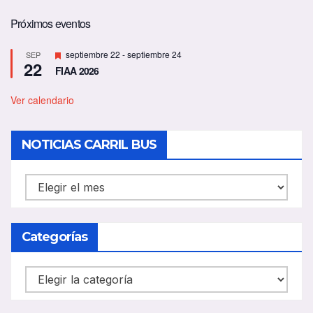
Próximos eventos
D
septiembre 22
-
septiembre 24
SEP
22
e
FIAA 2026
s
t
a
Ver calendario
c
a
d
NOTICIAS CARRIL BUS
o
NOTICIAS
CARRIL
BUS
Categorías
Categorías