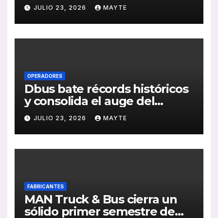
medioambiental con la
JULIO 23, 2026
MAYTE
publicación de su Memoria
de RSC 2025
OPERADORES
Dbus bate récords históricos
y consolida el auge del
transporte público en San
JULIO 23, 2026
MAYTE
Sebastián
FABRICANTES
MAN Truck & Bus cierra un
sólido primer semestre de