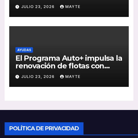
2026 con crecimiento en
JULIO 23, 2026
MAYTE
ventas, pedidos y
rentabilidad
AYUDAS
El Programa Auto+ impulsa la
renovación de flotas con
ayudas a vehículos eléctricos
JULIO 23, 2026
MAYTE
ligeros
POLÍTICA DE PRIVACIDAD