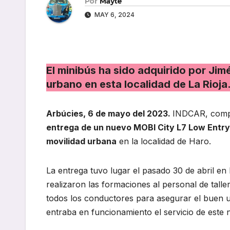
Por
Mayte
MAY 6, 2024
El minibús ha sido adquirido por Jim
urbano en esta localidad de La Rioja
Arbúcies, 6 de mayo del 2023.
INDCAR, compa
entrega de un nuevo MOBI City L7 Low Entr
movilidad urbana
en la localidad de Haro.
La entrega tuvo lugar el pasado 30 de abril en
realizaron las formaciones al personal de talle
todos los conductores para asegurar el buen us
entraba en funcionamiento el servicio de este 