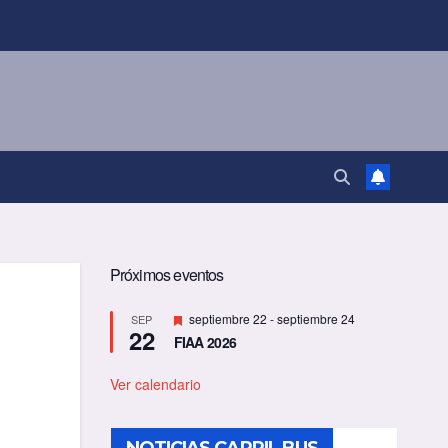
Próximos eventos
D
septiembre 22
-
septiembre 24
SEP
l
22
e
FIAA 2026
s
t
a
Ver calendario
c
a
d
o