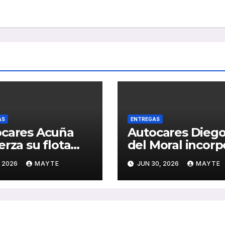
AS
ENTREGAS
cares Acuña
Autocares Dieg
erza su flota
del Moral incorp
un nuevo
dos nuevas
, 2026
MAYTE
JUN 30, 2026
MAYTE
is Mercedes-
unidades King 
 de última
C10 Hi-Tech para
ración
reforzar su flota