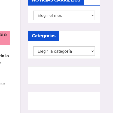
NOTICIAS CARRIL BUS
NOTICIAS
CARRIL
BUS
cio
Categorías
Categorías
do la
e
 se