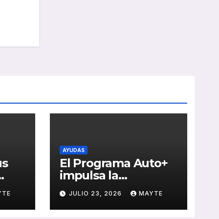
AYUDAS
us
El Programa Auto+
impulsa la
e de
renovación de flotas
YTE
JULIO 23, 2026
MAYTE
con ayudas a
vehículos eléctricos