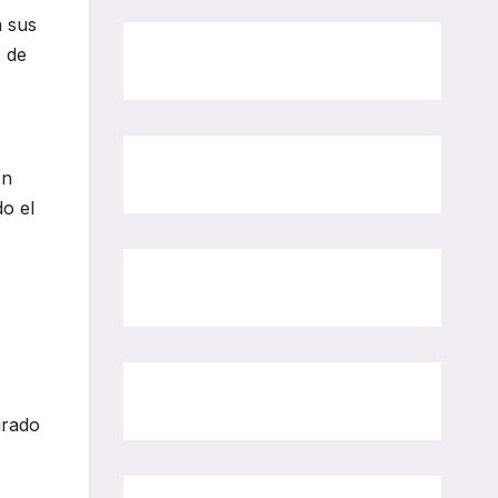
a sus
s de
on
do el
grado