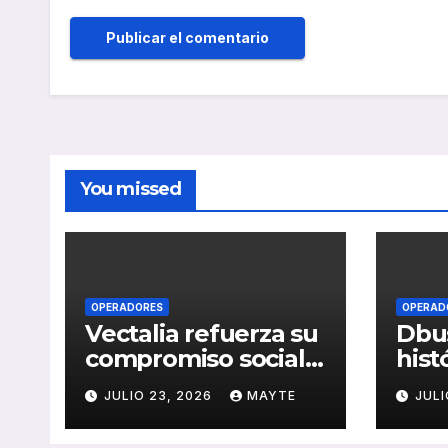
You missed
OPERADORES
OPERAD
Vectalia refuerza su
Dbus
compromiso social y
hist
medioambiental
cons
JULIO 23, 2026
MAYTE
JULI
con la publicación
del 
de su Memoria de
públ