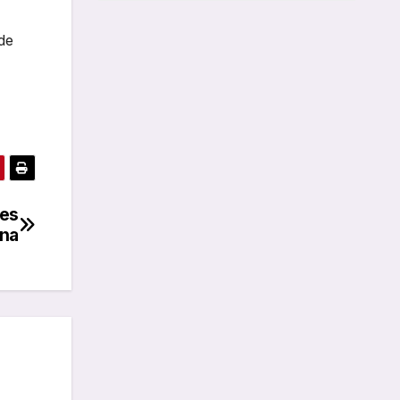
 de
ses
ina