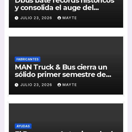
Dbus bate récords históricos
y consolida el auge del
transporte público en San
JULIO 23, 2026
MAYTE
Sebastián
FABRICANTES
MAN Truck & Bus cierra un
sólido primer semestre de
2026 con crecimiento en
JULIO 23, 2026
MAYTE
ventas, pedidos y
rentabilidad
AYUDAS