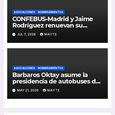
ASOCIACIONES
NOMBRAMIENTOS
CONFEBUS-Madrid y Jaime
Rodríguez renuevan su
liderazgo al frente del Comité
JUL 7, 2026
MAYTE
Madrileño del Transporte por
Carretera
ASOCIACIONES
NOMBRAMIENTOS
Barbaros Oktay asume la
presidencia de autobuses de
ACEA en un momento clave
MAY 21, 2026
MAYTE
para la electrificación del
sector