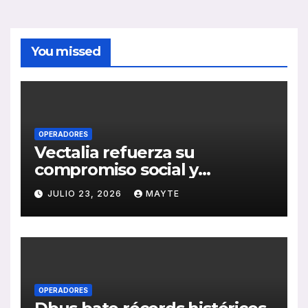
You missed
OPERADORES
Vectalia refuerza su
compromiso social y
medioambiental con la
JULIO 23, 2026
MAYTE
publicación de su Memoria
de RSC 2025
OPERADORES