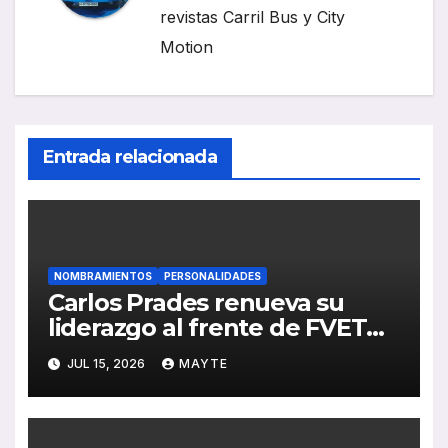
revistas Carril Bus y City
Motion
Entrada relacionada
NOMBRAMIENTOS
PERSONALIDADES
Carlos Prades renueva su
liderazgo al frente de FVET
para los próximos cuatro años
JUL 15, 2026
MAYTE