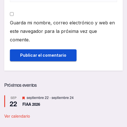
Guarda mi nombre, correo electrónico y web en
este navegador para la próxima vez que
comente.
Próximos eventos
D
septiembre 22
-
septiembre 24
SEP
22
e
FIAA 2026
s
t
a
Ver calendario
c
a