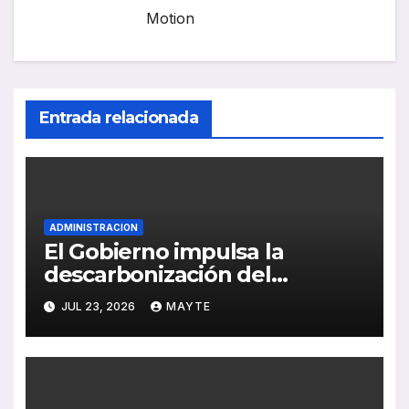
Motion
Entrada relacionada
ADMINISTRACION
El Gobierno impulsa la
descarbonización del
transporte por carretera con
JUL 23, 2026
MAYTE
nuevos objetivos para
combustibles renovables