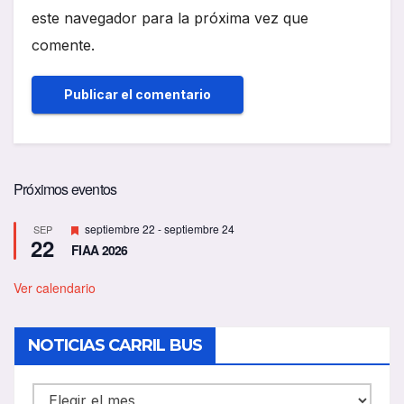
este navegador para la próxima vez que
comente.
Próximos eventos
D
septiembre 22
-
septiembre 24
SEP
22
e
FIAA 2026
s
t
a
Ver calendario
c
a
d
NOTICIAS CARRIL BUS
o
NOTICIAS