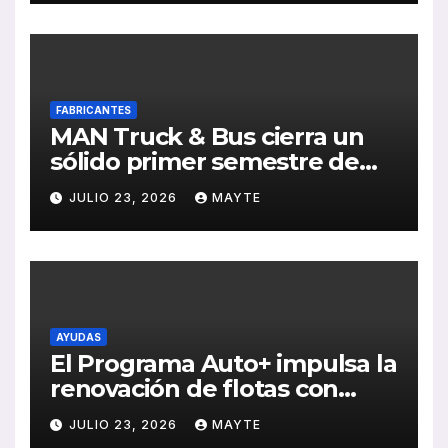
FABRICANTES
MAN Truck & Bus cierra un
sólido primer semestre de
2026 con crecimiento en
JULIO 23, 2026
MAYTE
ventas, pedidos y
rentabilidad
AYUDAS
El Programa Auto+ impulsa la
renovación de flotas con
ayudas a vehículos eléctricos
JULIO 23, 2026
MAYTE
ligeros