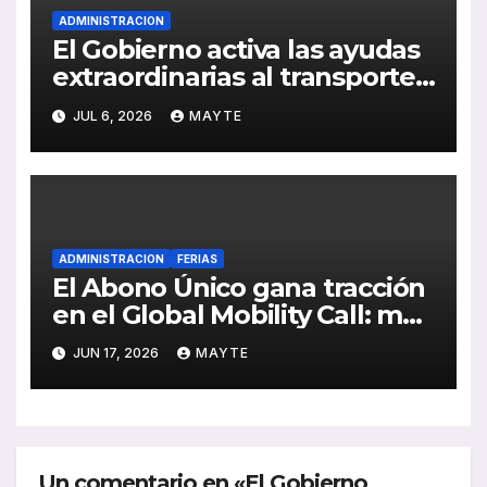
ADMINISTRACION
El Gobierno activa las ayudas
extraordinarias al transporte
por carretera para compensar
JUL 6, 2026
MAYTE
el impacto de la crisis en
Oriente Medio
ADMINISTRACION
FERIAS
El Abono Único gana tracción
en el Global Mobility Call: más
de 1,5 millones de viajes en
JUN 17, 2026
MAYTE
sus primeros meses y nuevos
retos de integración
Un comentario en «El Gobierno