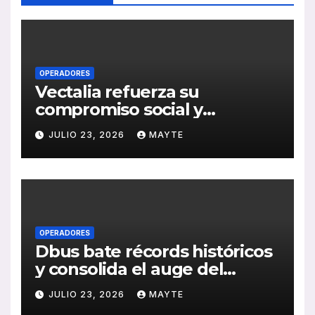
OPERADORES
Vectalia refuerza su
compromiso social y
medioambiental con la
JULIO 23, 2026
MAYTE
publicación de su Memoria
de RSC 2025
OPERADORES
Dbus bate récords históricos
y consolida el auge del
transporte público en San
JULIO 23, 2026
MAYTE
Sebastián