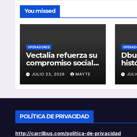
You missed
OPERADORES
OPERAD
Vectalia refuerza su
Dbus
compromiso social y
hist
medioambiental
cons
JULIO 23, 2026
MAYTE
JULI
con la publicación
del 
de su Memoria de
públ
RSC 2025
Seba
POLÍTICA DE PRIVACIDAD
http://carrilbus.com/politica-de-privacidad