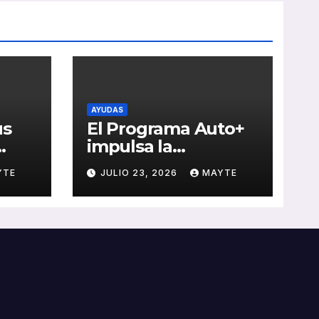
AYUDAS
us
El Programa Auto+
impulsa la
e de
renovación de flotas
YTE
JULIO 23, 2026
MAYTE
con ayudas a
vehículos eléctricos
 y
ligeros