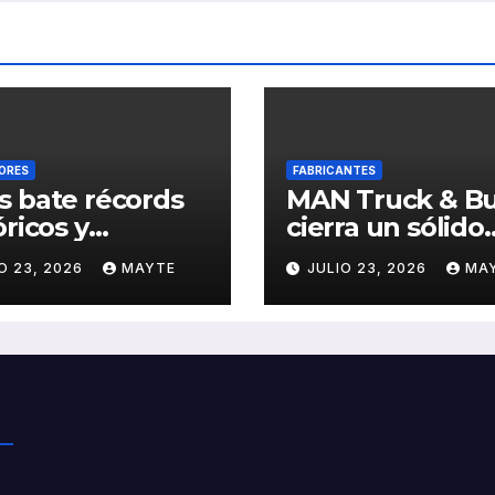
ORES
FABRICANTES
 bate récords
MAN Truck & B
óricos y
cierra un sólido
olida el auge
primer semestr
O 23, 2026
MAYTE
JULIO 23, 2026
MA
transporte
2026 con
ico en San
crecimiento en
stián
ventas, pedidos
rentabilidad