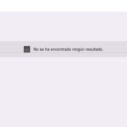
No se ha encontrado ningún resultado.
A
v
i
s
o