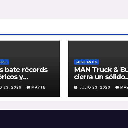
ORES
FABRICANTES
 bate récords
MAN Truck & B
óricos y
cierra un sólido
olida el auge
primer semestr
O 23, 2026
MAYTE
JULIO 23, 2026
MA
transporte
2026 con
ico en San
crecimiento en
stián
ventas, pedidos
rentabilidad