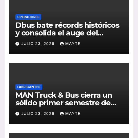
OPERADORES
Dbus bate récords históricos
y consolida el auge del
transporte público en San
JULIO 23, 2026
MAYTE
Sebastián
FABRICANTES
MAN Truck & Bus cierra un
sólido primer semestre de
2026 con crecimiento en
JULIO 23, 2026
MAYTE
ventas, pedidos y
rentabilidad