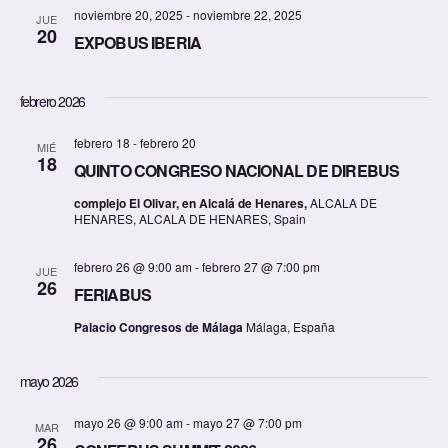
s
q
noviembre 20, 2025
-
noviembre 22, 2025
JUE
d
20
u
EXPOBUS IBERIA
e
e
febrero 2026
E
d
v
febrero 18
-
febrero 20
MIÉ
18
a
QUINTO CONGRESO NACIONAL DE DIREBUS
e
y
complejo El Olivar, en Alcalá de Henares,
ALCALA DE
n
HENARES, ALCALA DE HENARES, Spain
v
t
febrero 26 @ 9:00 am
-
febrero 27 @ 7:00 pm
JUE
o
i
26
FERIABUS
s
Palacio Congresos de Málaga
Málaga, España
t
mayo 2026
a
mayo 26 @ 9:00 am
-
mayo 27 @ 7:00 pm
MAR
26