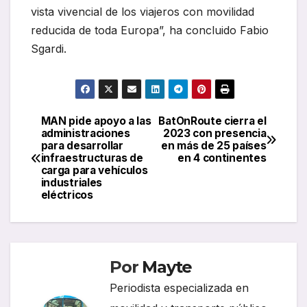
vista vivencial de los viajeros con movilidad
reducida de toda Europa”, ha concluido Fabio
Sgardi.
MAN pide apoyo a las
BatOnRoute cierra el
Navegación
administraciones
2023 con presencia
para desarrollar
en más de 25 países
de
infraestructuras de
en 4 continentes
carga para vehículos
entradas
industriales
eléctricos
Por
Mayte
Periodista especializada en