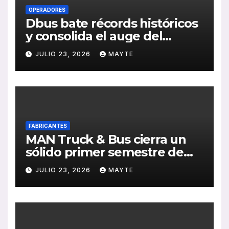
OPERADORES
Dbus bate récords históricos
y consolida el auge del
transporte público en San
JULIO 23, 2026
MAYTE
Sebastián
FABRICANTES
MAN Truck & Bus cierra un
sólido primer semestre de
2026 con crecimiento en
JULIO 23, 2026
MAYTE
ventas, pedidos y
rentabilidad