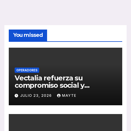
You missed
OPERADORES
Vectalia refuerza su
compromiso social y
medioambiental con la
JULIO 23, 2026
MAYTE
publicación de su Memoria
de RSC 2025