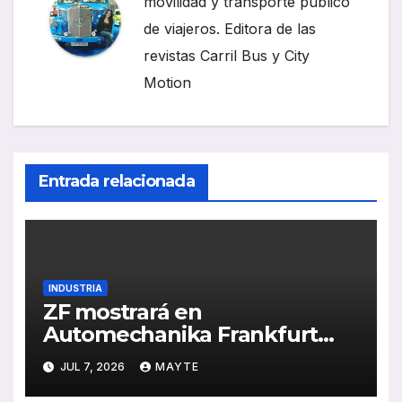
movilidad y transporte público
de viajeros. Editora de las
revistas Carril Bus y City
Motion
Entrada relacionada
INDUSTRIA
ZF mostrará en
Automechanika Frankfurt
2026 sus nuevas soluciones
JUL 7, 2026
MAYTE
de IA, formación en
electromovilidad y frenado