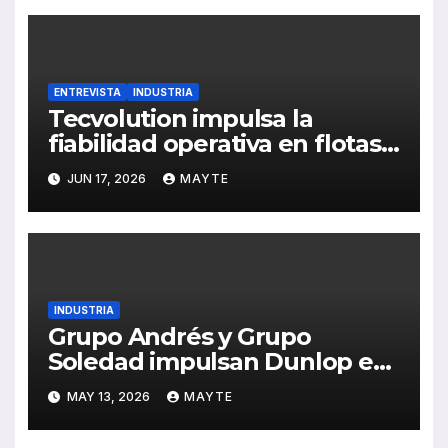
sostenible
ENTREVISTA
INDUSTRIA
Tecvolution impulsa la
fiabilidad operativa en flotas
con baterías diseñadas
JUN 17, 2026
MAYTE
“desde la necesidad del
transportista”
INDUSTRIA
Grupo Andrés y Grupo
Soledad impulsan Dunlop en
España con una alianza
MAY 13, 2026
MAYTE
estratégica clave para la
movilidad profesional