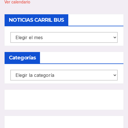
a
Ver calendario
c
a
d
NOTICIAS CARRIL BUS
o
NOTICIAS
CARRIL
BUS
Categorías
Categorías