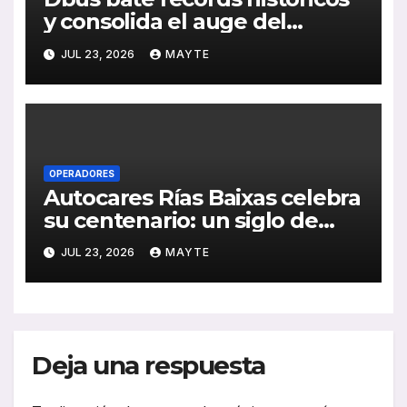
y consolida el auge del
transporte público en San
JUL 23, 2026
MAYTE
Sebastián
OPERADORES
Autocares Rías Baixas celebra
su centenario: un siglo de
historia, esfuerzo familiar y
JUL 23, 2026
MAYTE
compromiso con el
transporte gallego
Deja una respuesta