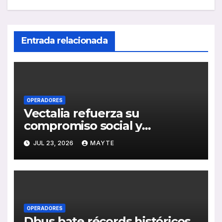
Entrada relacionada
OPERADORES
Vectalia refuerza su
compromiso social y
medioambiental con la
JUL 23, 2026
MAYTE
publicación de su Memoria de
RSC 2025
OPERADORES
Dbus bate récords históricos