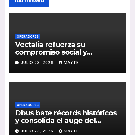
You missed
OPERADORES
Vectalia refuerza su
compromiso social y
medioambiental con la
JULIO 23, 2026
MAYTE
publicación de su Memoria
de RSC 2025
OPERADORES
Dbus bate récords históricos
y consolida el auge del
transporte público en San
JULIO 23, 2026
MAYTE