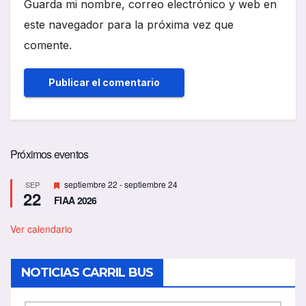
Guarda mi nombre, correo electrónico y web en
este navegador para la próxima vez que
comente.
Próximos eventos
D
septiembre 22
-
septiembre 24
SEP
22
e
FIAA 2026
s
t
a
Ver calendario
c
a
d
NOTICIAS CARRIL BUS
o