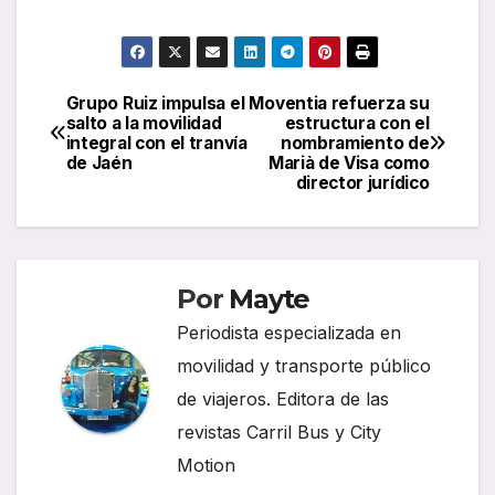
Grupo Ruiz impulsa el
Moventia refuerza su
Navegación
salto a la movilidad
estructura con el
integral con el tranvía
nombramiento de
de
de Jaén
Marià de Visa como
director jurídico
entradas
Por
Mayte
Periodista especializada en
movilidad y transporte público
de viajeros. Editora de las
revistas Carril Bus y City
Motion