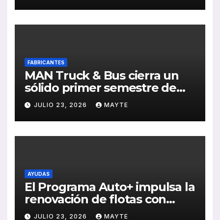
Sebastián
FABRICANTES
MAN Truck & Bus cierra un
sólido primer semestre de
2026 con crecimiento en
JULIO 23, 2026
MAYTE
ventas, pedidos y
rentabilidad
AYUDAS
El Programa Auto+ impulsa la
renovación de flotas con
ayudas a vehículos eléctricos
JULIO 23, 2026
MAYTE