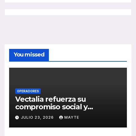
You missed
OPERADORES
Vectalia refuerza su
compromiso social y
medioambiental con la
JULIO 23, 2026
MAYTE
publicación de su Memoria
de RSC 2025