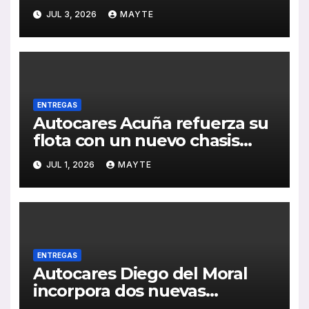
pedido de 20 autobuses
JUL 3, 2026
MAYTE
articulados STREETWAY
ENTREGAS
Autocares Acuña refuerza su
flota con un nuevo chasis
Mercedes-Benz de última
JUL 1, 2026
MAYTE
generación
ENTREGAS
Autocares Diego del Moral
incorpora dos nuevas
unidades King Long C10 Hi-