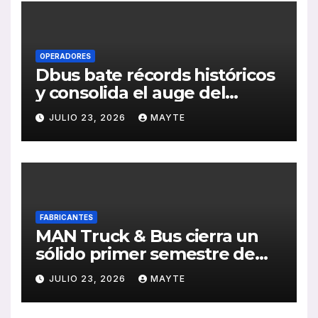
OPERADORES
Dbus bate récords históricos
y consolida el auge del
transporte público en San
JULIO 23, 2026
MAYTE
Sebastián
FABRICANTES
MAN Truck & Bus cierra un
sólido primer semestre de
2026 con crecimiento en
JULIO 23, 2026
MAYTE
ventas, pedidos y
rentabilidad