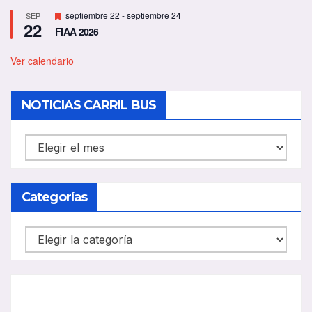
D
septiembre 22
-
septiembre 24
SEP
22
e
FIAA 2026
s
t
a
Ver calendario
c
a
d
NOTICIAS CARRIL BUS
o
NOTICIAS
CARRIL
BUS
Categorías
Categorías