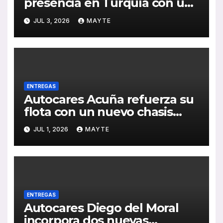
presencia en Turquía con un
pedido de 20 autobuses
JUL 3, 2026
MAYTE
articulados STREETWAY
ENTREGAS
Autocares Acuña refuerza su
flota con un nuevo chasis
Mercedes-Benz de última
JUL 1, 2026
MAYTE
generación
ENTREGAS
Autocares Diego del Moral
incorpora dos nuevas