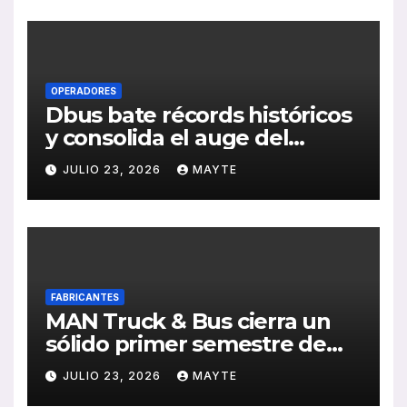
OPERADORES
Dbus bate récords históricos
y consolida el auge del
transporte público en San
JULIO 23, 2026
MAYTE
Sebastián
FABRICANTES
MAN Truck & Bus cierra un
sólido primer semestre de
2026 con crecimiento en
JULIO 23, 2026
MAYTE
ventas, pedidos y