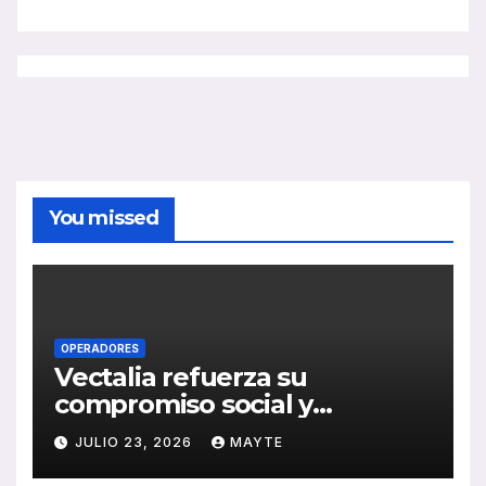
You missed
OPERADORES
Vectalia refuerza su
compromiso social y
medioambiental con la
JULIO 23, 2026
MAYTE
publicación de su Memoria
de RSC 2025