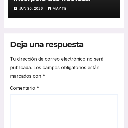
unidades King Long C10 Hi-
JUN 30, 2026
MAYTE
Tech para reforzar su flota
Deja una respuesta
Tu dirección de correo electrónico no será
publicada.
Los campos obligatorios están
marcados con
*
Comentario
*