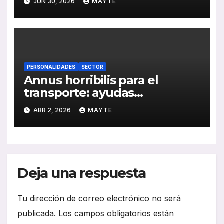
JUN 30, 2026
MAYTE
PERSONALIDADES
SECTOR
Annus horribilis para el
transporte: ayudas
insuficientes y costes
ABR 2, 2026
MAYTE
disparados en el arranque de
2026
Deja una respuesta
Tu dirección de correo electrónico no será
publicada.
Los campos obligatorios están