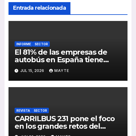
Entrada relacionada
INFORME
SECTOR
El 81% de las empresas de
autobús en España tiene
serias dificultades para
JUL 15, 2026
MAYTE
encontrar conductores
REVISTA
SECTOR
CARRILBUS 231 pone el foco
en los grandes retos del
transporte urbano en España