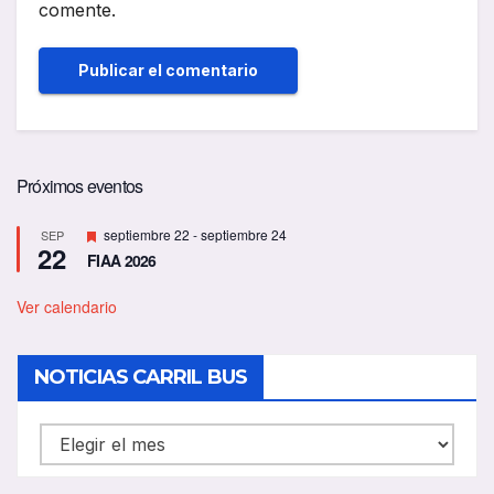
comente.
Próximos eventos
D
septiembre 22
-
septiembre 24
SEP
22
e
FIAA 2026
s
t
a
Ver calendario
c
a
d
NOTICIAS CARRIL BUS
o
NOTICIAS
CARRIL