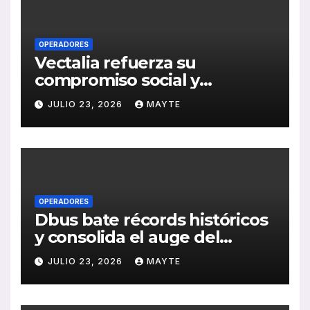
OPERADORES
Vectalia refuerza su
compromiso social y
medioambiental con la
JULIO 23, 2026
MAYTE
publicación de su Memoria
de RSC 2025
OPERADORES
Dbus bate récords históricos
y consolida el auge del
transporte público en San
JULIO 23, 2026
MAYTE
Sebastián