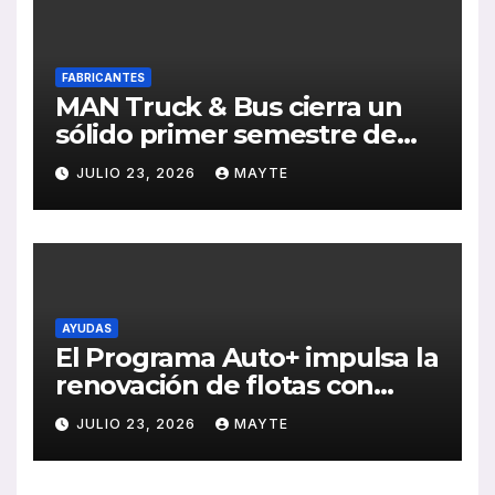
FABRICANTES
MAN Truck & Bus cierra un
sólido primer semestre de
2026 con crecimiento en
JULIO 23, 2026
MAYTE
ventas, pedidos y
rentabilidad
AYUDAS
El Programa Auto+ impulsa la
renovación de flotas con
ayudas a vehículos eléctricos
JULIO 23, 2026
MAYTE
ligeros