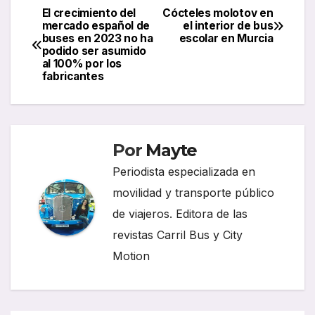
El crecimiento del
Cócteles molotov en
Navegación
mercado español de
el interior de bus
buses en 2023 no ha
escolar en Murcia
de
podido ser asumido
al 100% por los
entradas
fabricantes
Por
Mayte
Periodista especializada en
movilidad y transporte público
de viajeros. Editora de las
revistas Carril Bus y City
Motion