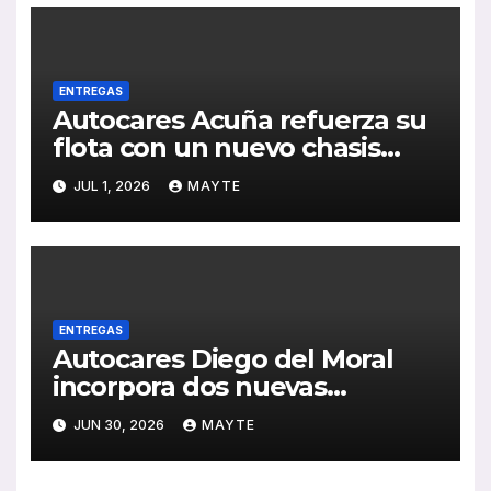
ENTREGAS
Autocares Acuña refuerza su
flota con un nuevo chasis
Mercedes-Benz de última
JUL 1, 2026
MAYTE
generación
ENTREGAS
Autocares Diego del Moral
incorpora dos nuevas
unidades King Long C10 Hi-
JUN 30, 2026
MAYTE
Tech para reforzar su flota