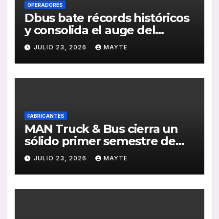
OPERADORES
Dbus bate récords históricos
y consolida el auge del
transporte público en San
JULIO 23, 2026
MAYTE
Sebastián
FABRICANTES
MAN Truck & Bus cierra un
sólido primer semestre de
2026 con crecimiento en
JULIO 23, 2026
MAYTE
ventas, pedidos y
rentabilidad