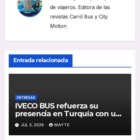
de viajeros. Editora de las
revistas Carril Bus y City
Motion
Entrada relacionada
ENTREGAS
IVECO BUS refuerza su
presencia en Turquía con un
pedido de 20 autobuses
JUL 3, 2026
MAYTE
articulados STREETWAY