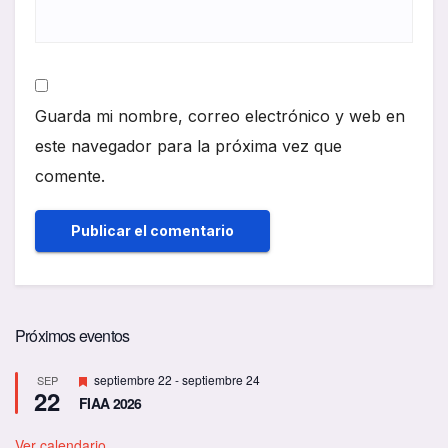
Guarda mi nombre, correo electrónico y web en
este navegador para la próxima vez que
comente.
Próximos eventos
D
septiembre 22
-
septiembre 24
SEP
22
e
FIAA 2026
s
t
a
Ver calendario