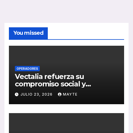
You missed
OPERADORES
Vectalia refuerza su
compromiso social y
medioambiental con la
JULIO 23, 2026
MAYTE
publicación de su Memoria
de RSC 2025