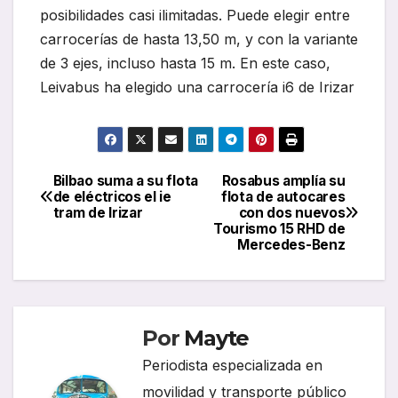
posibilidades casi ilimitadas. Puede elegir entre
carrocerías de hasta 13,50 m, y con la variante
de 3 ejes, incluso hasta 15 m. En este caso,
Leivabus ha elegido una carrocería i6 de Irizar
Bilbao suma a su flota
Rosabus amplía su
Navegación
de eléctricos el ie
flota de autocares
tram de Irizar
con dos nuevos
de
Tourismo 15 RHD de
Mercedes-Benz
entradas
Por
Mayte
Periodista especializada en
movilidad y transporte público