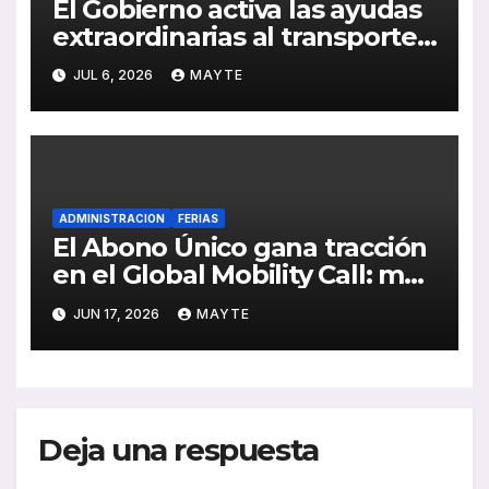
El Gobierno activa las ayudas
extraordinarias al transporte
por carretera para compensar
JUL 6, 2026
MAYTE
el impacto de la crisis en
Oriente Medio
ADMINISTRACION
FERIAS
El Abono Único gana tracción
en el Global Mobility Call: más
de 1,5 millones de viajes en
JUN 17, 2026
MAYTE
sus primeros meses y nuevos
retos de integración
Deja una respuesta