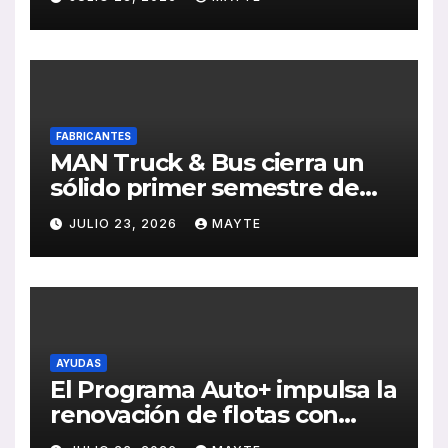
Sebastián
FABRICANTES
MAN Truck & Bus cierra un
sólido primer semestre de
2026 con crecimiento en
JULIO 23, 2026
MAYTE
ventas, pedidos y
rentabilidad
AYUDAS
El Programa Auto+ impulsa la
renovación de flotas con
ayudas a vehículos eléctricos