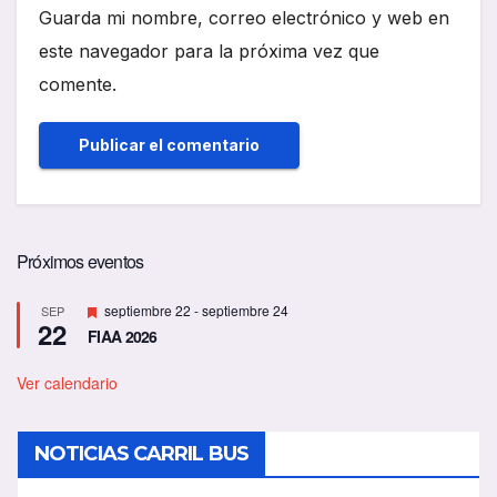
Guarda mi nombre, correo electrónico y web en
este navegador para la próxima vez que
comente.
Próximos eventos
D
septiembre 22
-
septiembre 24
SEP
22
e
FIAA 2026
s
t
a
Ver calendario
c
a
d
NOTICIAS CARRIL BUS
o