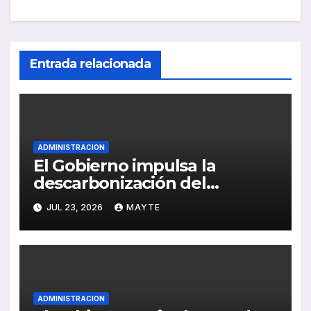
Entrada relacionada
ADMINISTRACION
El Gobierno impulsa la
descarbonización del
transporte por carretera con
JUL 23, 2026
MAYTE
nuevos objetivos para
combustibles renovables
ADMINISTRACION