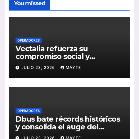
You missed
OPERADORES
Vectalia refuerza su
compromiso social y
medioambiental con la
JULIO 23, 2026
MAYTE
publicación de su Memoria
de RSC 2025
OPERADORES
Dbus bate récords históricos
y consolida el auge del
transporte público en San
JULIO 23, 2026
MAYTE