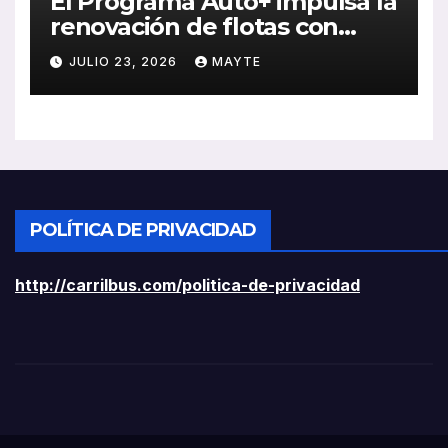
El Programa Auto+ impulsa la
renovación de flotas con
ayudas a vehículos eléctricos
JULIO 23, 2026
MAYTE
ligeros
POLÍTICA DE PRIVACIDAD
http://carrilbus.com/politica-de-privacidad