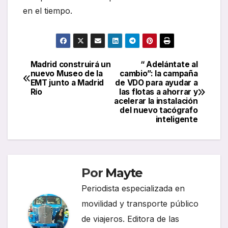
en el tiempo.
Madrid construirá un
“ Adelántate al
Navegación
nuevo Museo de la
cambio”: la campaña
EMT junto a Madrid
de VDO para ayudar a
de
Río
las flotas a ahorrar y
acelerar la instalación
entradas
del nuevo tacógrafo
inteligente
Por
Mayte
Periodista especializada en
movilidad y transporte público
de viajeros. Editora de las