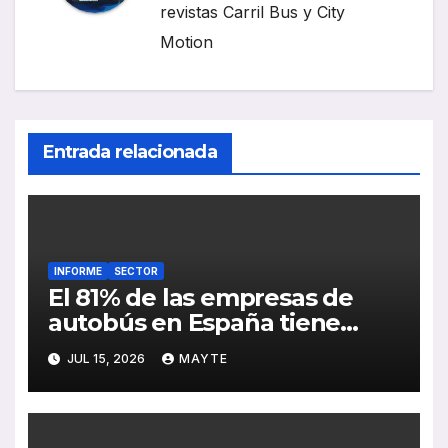
revistas Carril Bus y City
Motion
Entrada relacionada
INFORME
SECTOR
El 81% de las empresas de
autobús en España tiene
serias dificultades para
JUL 15, 2026
MAYTE
encontrar conductores