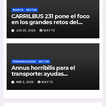
REVISTA
SECTOR
CARRILBUS 231 pone el foco
en los grandes retos del
transporte urbano en España
JUN 30, 2026
MAYTE
PERSONALIDADES
SECTOR
Annus horribilis para el
transporte: ayudas
insuficientes y costes
ABR 2, 2026
MAYTE
disparados en el arranque de
2026