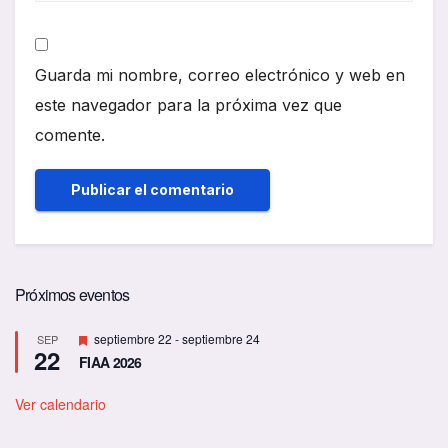
Guarda mi nombre, correo electrónico y web en
este navegador para la próxima vez que
comente.
Próximos eventos
D
septiembre 22
-
septiembre 24
SEP
22
e
FIAA 2026
s
t
a
Ver calendario
c
a