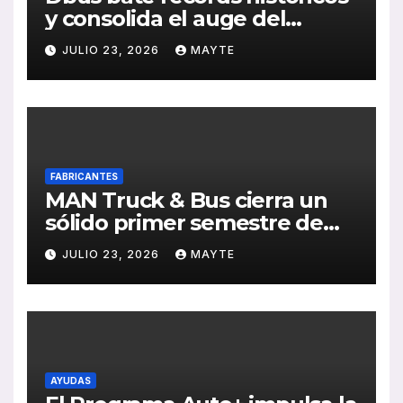
y consolida el auge del
transporte público en San
JULIO 23, 2026
MAYTE
Sebastián
FABRICANTES
MAN Truck & Bus cierra un
sólido primer semestre de
2026 con crecimiento en
JULIO 23, 2026
MAYTE
ventas, pedidos y
rentabilidad
AYUDAS