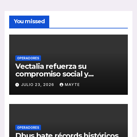
You missed
OPERADORES
Vectalia refuerza su
compromiso social y
medioambiental con la
JULIO 23, 2026
MAYTE
publicación de su Memoria
de RSC 2025
OPERADORES
Dbus bate récords históricos