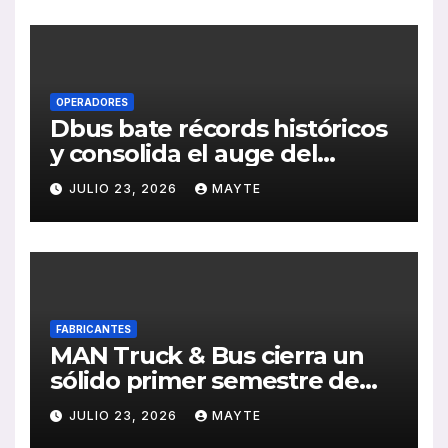
de RSC 2025
OPERADORES
Dbus bate récords históricos
y consolida el auge del
transporte público en San
JULIO 23, 2026
MAYTE
Sebastián
FABRICANTES
MAN Truck & Bus cierra un
sólido primer semestre de
2026 con crecimiento en
JULIO 23, 2026
MAYTE
ventas, pedidos y