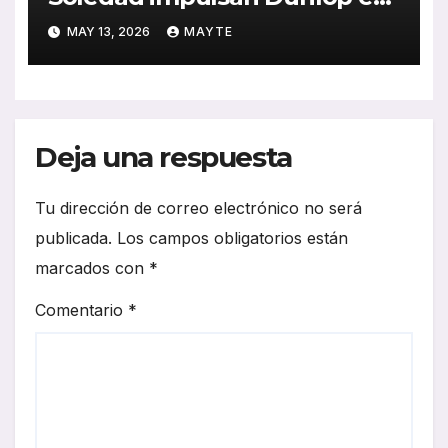
España con una alianza
MAY 13, 2026
MAYTE
estratégica clave para la
movilidad profesional
Deja una respuesta
Tu dirección de correo electrónico no será
publicada.
Los campos obligatorios están
marcados con
*
Comentario
*