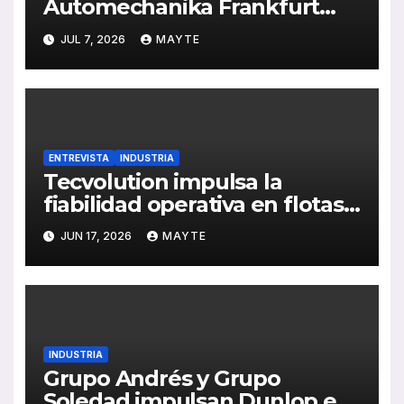
Automechanika Frankfurt
2026 sus nuevas soluciones
JUL 7, 2026
MAYTE
de IA, formación en
electromovilidad y frenado
sostenible
ENTREVISTA
INDUSTRIA
Tecvolution impulsa la
fiabilidad operativa en flotas
con baterías diseñadas
JUN 17, 2026
MAYTE
“desde la necesidad del
transportista”
INDUSTRIA
Grupo Andrés y Grupo
Soledad impulsan Dunlop en