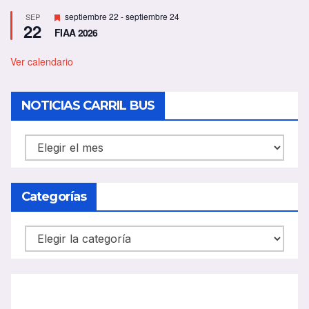
D
septiembre 22
-
septiembre 24
SEP
22
e
FIAA 2026
s
t
a
Ver calendario
c
a
d
NOTICIAS CARRIL BUS
o
NOTICIAS
CARRIL
BUS
Categorías
Categorías