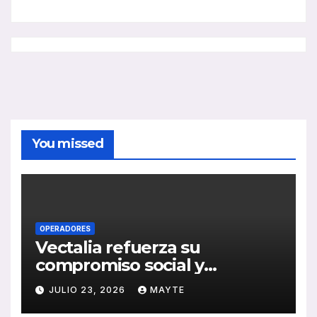
You missed
OPERADORES
Vectalia refuerza su
compromiso social y
medioambiental con la
JULIO 23, 2026
MAYTE
publicación de su Memoria