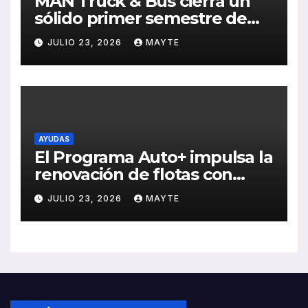
MAN Truck & Bus cierra un
sólido primer semestre de
2026 con crecimiento en
JULIO 23, 2026
MAYTE
ventas, pedidos y
rentabilidad
AYUDAS
El Programa Auto+ impulsa la
renovación de flotas con
ayudas a vehículos eléctricos
JULIO 23, 2026
MAYTE
ligeros