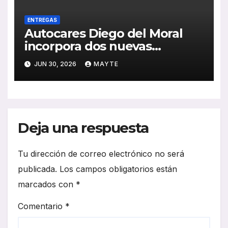
ENTREGAS
Autocares Diego del Moral
incorpora dos nuevas
unidades King Long C10 Hi-
JUN 30, 2026
MAYTE
Tech para reforzar su flota
Deja una respuesta
Tu dirección de correo electrónico no será
publicada.
Los campos obligatorios están
marcados con
*
Comentario
*