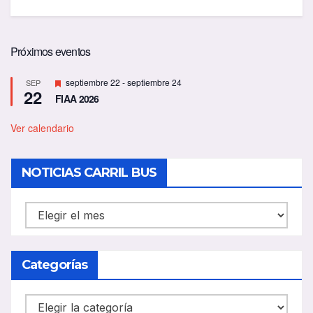
Próximos eventos
D
septiembre 22
-
septiembre 24
SEP
22
e
FIAA 2026
s
t
a
Ver calendario
c
a
d
NOTICIAS CARRIL BUS
o
NOTICIAS
CARRIL
BUS
Categorías
Categorías