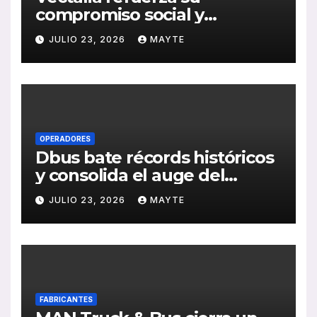
compromiso social y
medioambiental con la
JULIO 23, 2026
MAYTE
publicación de su Memoria
de RSC 2025
OPERADORES
Dbus bate récords históricos
y consolida el auge del
transporte público en San
JULIO 23, 2026
MAYTE
Sebastián
FABRICANTES