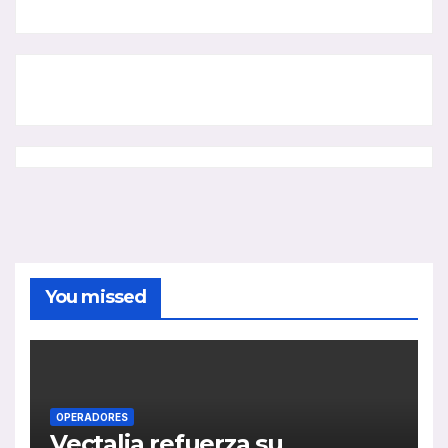
You missed
OPERADORES
Vectalia refuerza su