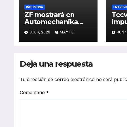
INDUSTRIA
ENTREVI
ZF mostrará en
Tecv
Automechanika
impu
Frankfurt 2026 sus
oper
JUL 7, 2026
MAYTE
JUN 1
nuevas soluciones
con 
de IA, formación en
dise
electromovilidad y
nece
frenado sostenible
tran
Deja una respuesta
Tu dirección de correo electrónico no será publi
Comentario
*