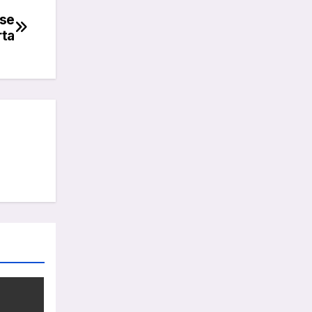
 se
rta