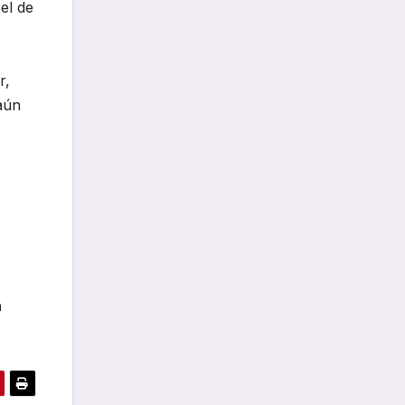
el de
r,
aún
n