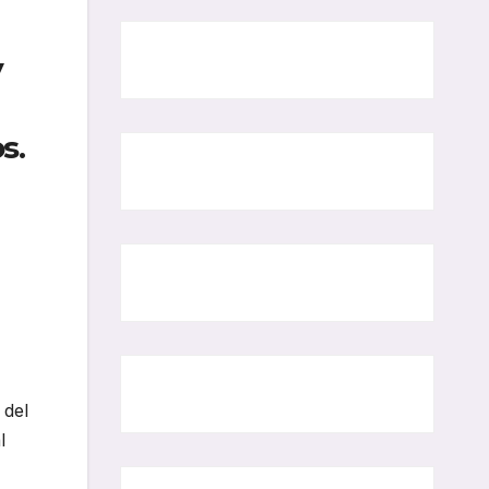
y
s.
 del
l