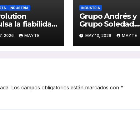
STA
INDUSTRIA
INDUSTRIA
olution
Grupo Andrés y
lsa la fiabilidad
Grupo Soledad
ativa en flotas
impulsan Dunlo
7, 2026
MAYTE
MAY 13, 2026
MAYTE
baterías
en España con 
ñadas “desde la
alianza estratég
sidad del
clave para la
sportista”
movilidad
profesional
cada.
Los campos obligatorios están marcados con
*