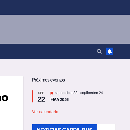
Próximos eventos
D
septiembre 22
-
septiembre 24
SEP
ño
22
e
FIAA 2026
s
t
a
Ver calendario
c
a
d
o