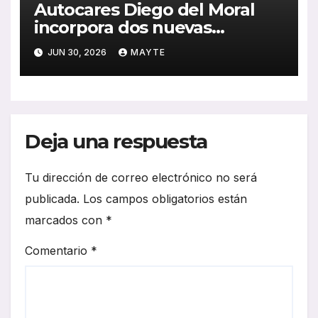
Autocares Diego del Moral
incorpora dos nuevas
unidades King Long C10 Hi-
JUN 30, 2026
MAYTE
Tech para reforzar su flota
Deja una respuesta
Tu dirección de correo electrónico no será
publicada.
Los campos obligatorios están
marcados con
*
Comentario
*