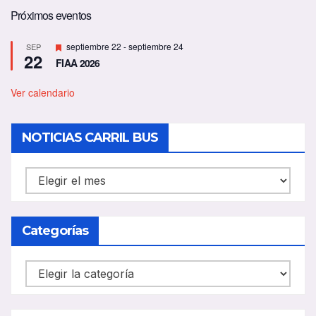
Próximos eventos
D
septiembre 22
-
septiembre 24
SEP
22
e
FIAA 2026
s
t
a
Ver calendario
c
a
d
NOTICIAS CARRIL BUS
o
NOTICIAS
CARRIL
BUS
Categorías
Categorías