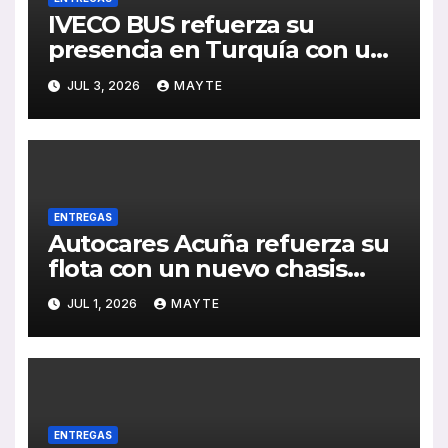
IVECO BUS refuerza su
presencia en Turquía con un
pedido de 20 autobuses
JUL 3, 2026
MAYTE
articulados STREETWAY
ENTREGAS
Autocares Acuña refuerza su
flota con un nuevo chasis
Mercedes-Benz de última
JUL 1, 2026
MAYTE
generación
ENTREGAS