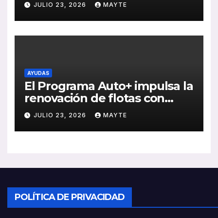
JULIO 23, 2026
MAYTE
ventas, pedidos y
rentabilidad
AYUDAS
El Programa Auto+ impulsa la
renovación de flotas con
ayudas a vehículos eléctricos
JULIO 23, 2026
MAYTE
ligeros
POLÍTICA DE PRIVACIDAD