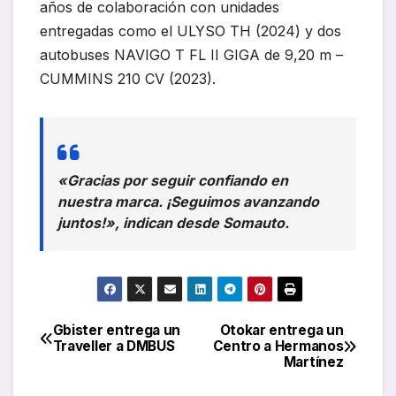
años de colaboración con unidades
entregadas como el ULYSO TH (2024) y dos
autobuses NAVIGO T FL II GIGA de 9,20 m –
CUMMINS 210 CV (2023).
«Gracias por seguir confiando en
nuestra marca. ¡Seguimos avanzando
juntos!», indican desde Somauto.
Gbister entrega un
Otokar entrega un
Navegación
Traveller a DMBUS
Centro a Hermanos
Martínez
de