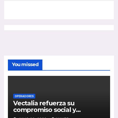
You missed
OPERADORES
Vectalia refuerza su
compromiso social y
medioambiental con la