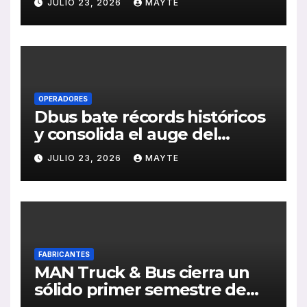
JULIO 23, 2026
MAYTE
publicación de su Memoria
de RSC 2025
OPERADORES
Dbus bate récords históricos
y consolida el auge del
transporte público en San
JULIO 23, 2026
MAYTE
Sebastián
FABRICANTES
MAN Truck & Bus cierra un
sólido primer semestre de
2026 con crecimiento en