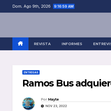
Saltar
Dom. Ago 9th, 2026
9:17:00 AM
al
contenido
REVISTA
INFORMES
ENTREVI
ENTREGAS
Ramos Bus adquiere
Por
Mayte
NOV 23, 2022