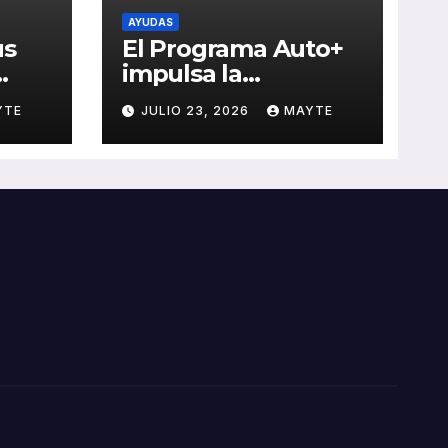
AYUDAS
us
El Programa Auto+
impulsa la
e de
renovación de flotas
YTE
JULIO 23, 2026
MAYTE
con ayudas a
vehículos eléctricos
 y
ligeros