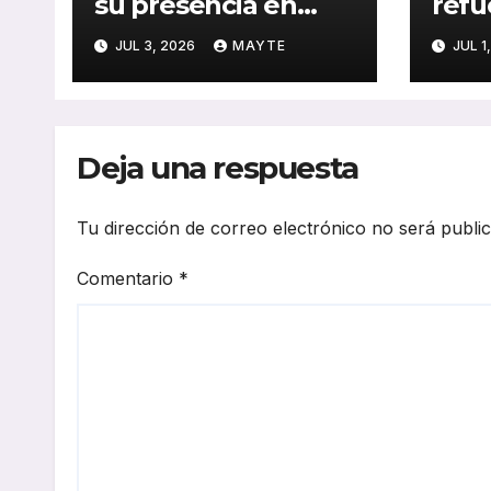
su presencia en
refu
Turquía con un
con 
JUL 3, 2026
MAYTE
JUL 1
pedido de 20
chas
autobuses
Benz
articulados
gene
STREETWAY
Deja una respuesta
Tu dirección de correo electrónico no será publi
Comentario
*