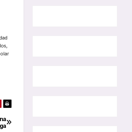
idad
los,
colar
ina
ga