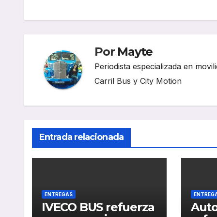
de
entradas
Por
Mayte
Periodista especializada en movili
Carril Bus y City Motion
Entrada relacionada
ENTREGAS
ENTREG
IVECO BUS refuerza
Auto