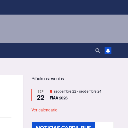
Próximos eventos
D
septiembre 22
-
septiembre 24
SEP
22
e
FIAA 2026
s
t
a
Ver calendario
c
a
d
o