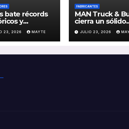
ORES
FABRICANTES
 bate récords
MAN Truck & B
óricos y
cierra un sólido
olida el auge
primer semestr
O 23, 2026
MAYTE
JULIO 23, 2026
MA
transporte
2026 con
ico en San
crecimiento en
stián
ventas, pedidos
rentabilidad