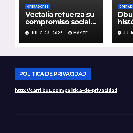
OPERADORES
OPERAD
Vectalia refuerza su
Dbus
compromiso social y
hist
medioambiental
cons
JULIO 23, 2026
MAYTE
JULI
con la publicación
del 
de su Memoria de
públ
RSC 2025
Seba
POLÍTICA DE PRIVACIDAD
http://carrilbus.com/politica-de-privacidad