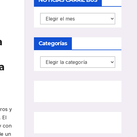
NOTICIAS CARRIL BUS
NOTICIAS
CARRIL
BUS
a
Categorías
Categorías
a
ros y
 El
 y con
de un