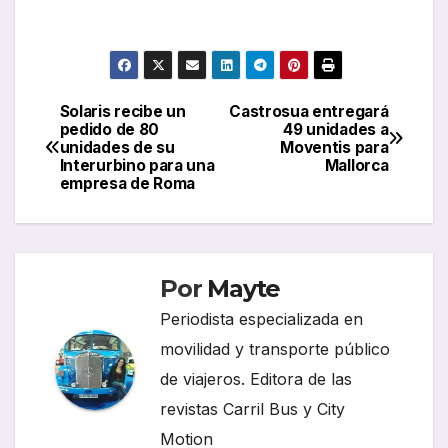
Solaris recibe un
Castrosua entregará
Navegación
pedido de 80
49 unidades a
unidades de su
Moventis para
de
Interurbino para una
Mallorca
empresa de Roma
entradas
Por
Mayte
Periodista especializada en
movilidad y transporte público
de viajeros. Editora de las
revistas Carril Bus y City
Motion