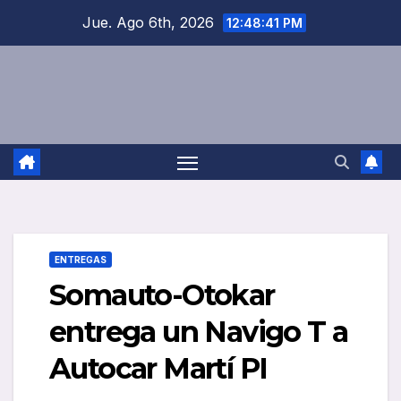
Saltar
Jue. Ago 6th, 2026
12:48:41 PM
al
contenido
ENTREGAS
Somauto-Otokar
entrega un Navigo T a
Autocar Martí PI