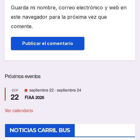
Guarda mi nombre, correo electrónico y web en
este navegador para la próxima vez que
comente.
Próximos eventos
D
septiembre 22
-
septiembre 24
SEP
22
e
FIAA 2026
s
t
a
Ver calendario
c
a
d
NOTICIAS CARRIL BUS
o