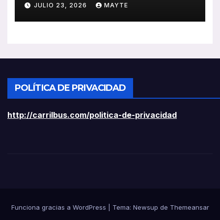
ayudas a vehículos eléctricos
JULIO 23, 2026
MAYTE
ligeros
POLÍTICA DE PRIVACIDAD
http://carrilbus.com/politica-de-privacidad
Funciona gracias a WordPress
|
Tema:
Newsup
de
Themeansar