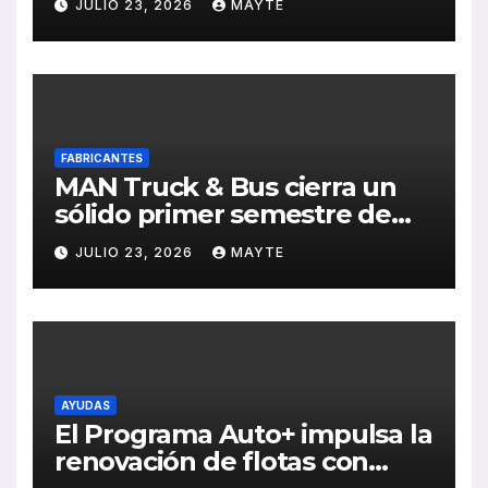
JULIO 23, 2026
MAYTE
Sebastián
FABRICANTES
MAN Truck & Bus cierra un
sólido primer semestre de
2026 con crecimiento en
JULIO 23, 2026
MAYTE
ventas, pedidos y
rentabilidad
AYUDAS
El Programa Auto+ impulsa la
renovación de flotas con