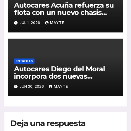
Autocares Acuña refuerza su
flota con un nuevo chasis
Mercedes-Benz de última
JUL 1, 2026
MAYTE
generación
ENTREGAS
Autocares Diego del Moral
incorpora dos nuevas
unidades King Long C10 Hi-
JUN 30, 2026
MAYTE
Tech para reforzar su flota
Deja una respuesta