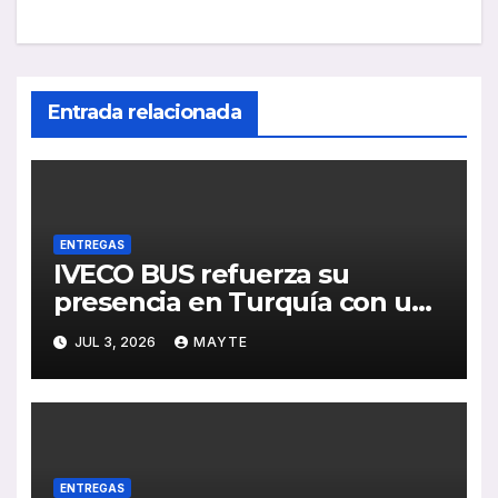
Entrada relacionada
ENTREGAS
IVECO BUS refuerza su
presencia en Turquía con un
pedido de 20 autobuses
JUL 3, 2026
MAYTE
articulados STREETWAY
ENTREGAS