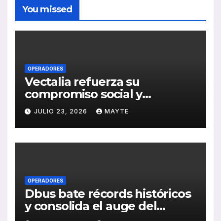
You missed
OPERADORES
Vectalia refuerza su
compromiso social y
medioambiental con la
JULIO 23, 2026
MAYTE
publicación de su Memoria
de RSC 2025
OPERADORES
Dbus bate récords históricos
y consolida el auge del
transporte público en San