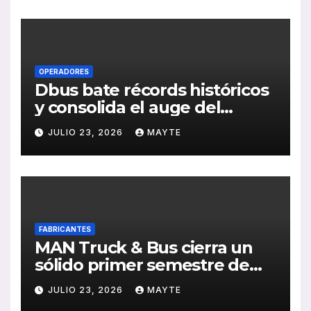
de RSC 2025
OPERADORES
Dbus bate récords históricos
y consolida el auge del
transporte público en San
JULIO 23, 2026
MAYTE
Sebastián
FABRICANTES
MAN Truck & Bus cierra un
sólido primer semestre de
2026 con crecimiento en
JULIO 23, 2026
MAYTE
ventas, pedidos y