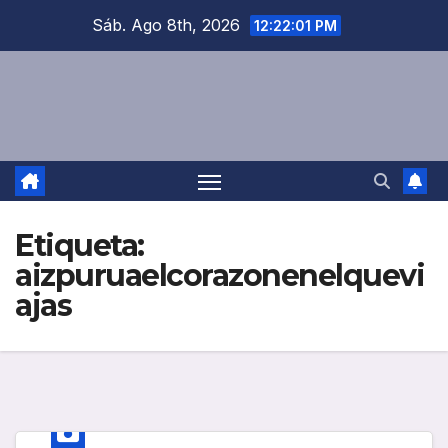
Saltar
Sáb. Ago 8th, 2026
12:22:01 PM
al
contenido
Etiqueta:
aizpuruaelcorazonenelquevi
ajas