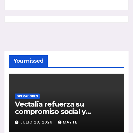
You missed
OPERADORES
Vectalia refuerza su
compromiso social y
medioambiental con la
JULIO 23, 2026
MAYTE
publicación de su Memoria