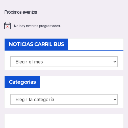
Próximos eventos
No hay eventos programados.
A
v
i
s
NOTICIAS CARRIL BUS
o
NOTICIAS
CARRIL
BUS
Categorías
Categorías