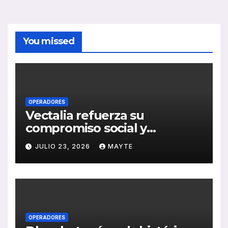
You missed
OPERADORES
Vectalia refuerza su
compromiso social y
medioambiental con la
JULIO 23, 2026
MAYTE
publicación de su Memoria
de RSC 2025
OPERADORES