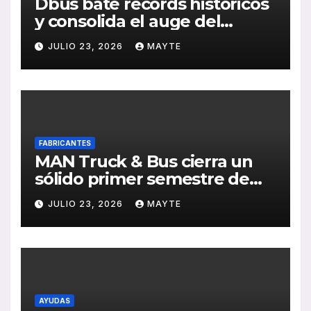
Dbus bate récords históricos
y consolida el auge del
transporte público en San
JULIO 23, 2026
MAYTE
Sebastián
FABRICANTES
MAN Truck & Bus cierra un
sólido primer semestre de
2026 con crecimiento en
JULIO 23, 2026
MAYTE
ventas, pedidos y
rentabilidad
AYUDAS