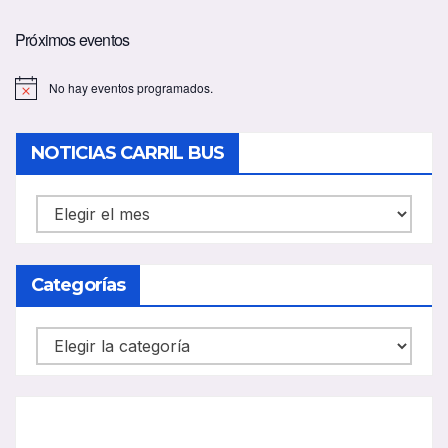
Próximos eventos
No hay eventos programados.
A
v
i
s
NOTICIAS CARRIL BUS
o
NOTICIAS
CARRIL
BUS
Categorías
Categorías