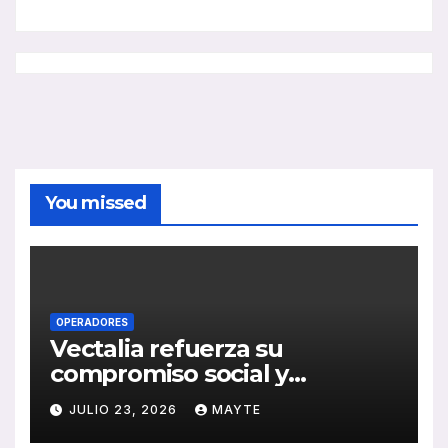
You missed
OPERADORES
Vectalia refuerza su
compromiso social y
medioambiental con la
JULIO 23, 2026
MAYTE
publicación de su Memoria