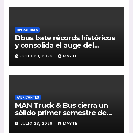
de RSC 2025
OPERADORES
Dbus bate récords históricos
y consolida el auge del
transporte público en San
JULIO 23, 2026
MAYTE
Sebastián
FABRICANTES
MAN Truck & Bus cierra un
sólido primer semestre de
2026 con crecimiento en
JULIO 23, 2026
MAYTE
ventas, pedidos y