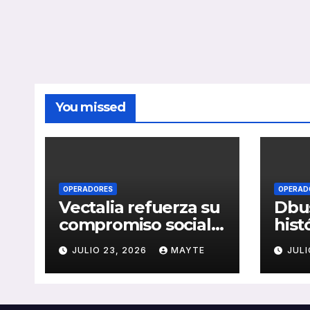
You missed
OPERADORES
OPERAD
Vectalia refuerza su
Dbus
compromiso social y
hist
medioambiental
cons
JULIO 23, 2026
MAYTE
JULI
con la publicación
del 
de su Memoria de
públ
RSC 2025
Seba