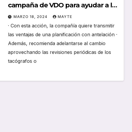
campaña de VDO para ayudar a las
flotas a ahorrar y acelerar la
MARZO 18, 2024
MAYTE
instalación del nuevo tacógrafo
· Con esta acción, la compañía quiere transmitir
inteligente
las ventajas de una planificación con antelación ·
Además, recomienda adelantarse al cambio
aprovechando las revisiones periódicas de los
tacógrafos o