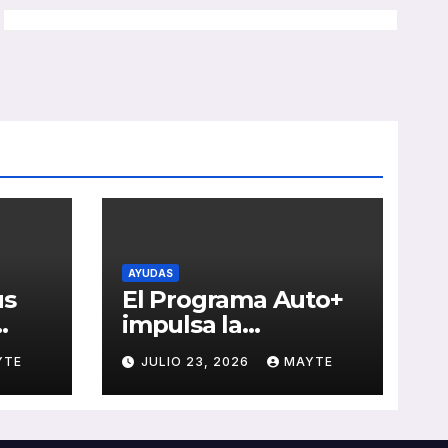
AYUDAS
us
El Programa Auto+
impulsa la
e de
renovación de flotas
YTE
JULIO 23, 2026
MAYTE
con ayudas a
vehículos eléctricos
 y
ligeros