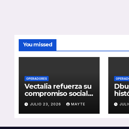
You missed
OPERADORES
OPERAD
Vectalia refuerza su
Dbus
compromiso social y
hist
medioambiental
cons
JULIO 23, 2026
MAYTE
JULI
con la publicación
del 
de su Memoria de
públ
RSC 2025
Seba