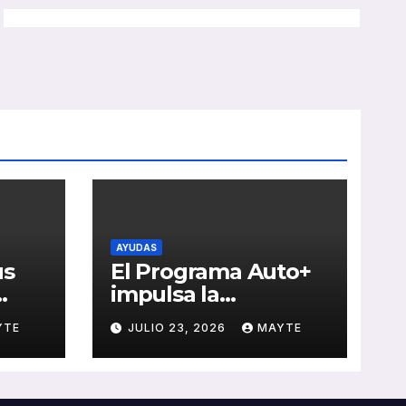
AYUDAS
us
El Programa Auto+
impulsa la
e de
renovación de flotas
YTE
JULIO 23, 2026
MAYTE
con ayudas a
vehículos eléctricos
 y
ligeros