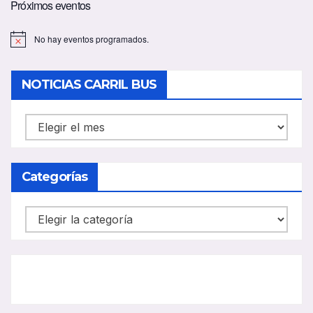
Próximos eventos
No hay eventos programados.
A
v
i
s
NOTICIAS CARRIL BUS
o
NOTICIAS
CARRIL
BUS
Categorías
Categorías