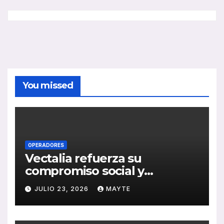
You missed
OPERADORES
Vectalia refuerza su
compromiso social y
medioambiental con la
JULIO 23, 2026
MAYTE
publicación de su Memoria
de RSC 2025