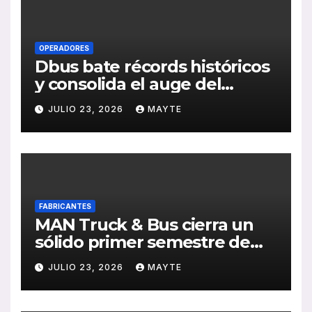
OPERADORES
Dbus bate récords históricos
y consolida el auge del
transporte público en San
JULIO 23, 2026
MAYTE
Sebastián
FABRICANTES
MAN Truck & Bus cierra un
sólido primer semestre de
2026 con crecimiento en
JULIO 23, 2026
MAYTE
ventas, pedidos y
rentabilidad