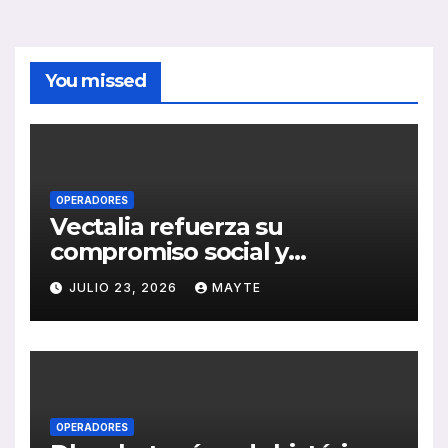
You missed
OPERADORES
Vectalia refuerza su
compromiso social y
medioambiental con la
JULIO 23, 2026
MAYTE
publicación de su Memoria
de RSC 2025
OPERADORES