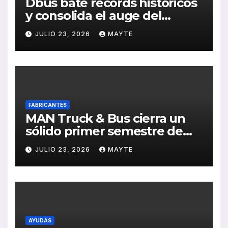
Dbus bate récords históricos
y consolida el auge del
transporte público en San
JULIO 23, 2026
MAYTE
Sebastián
FABRICANTES
MAN Truck & Bus cierra un
sólido primer semestre de
2026 con crecimiento en
JULIO 23, 2026
MAYTE
ventas, pedidos y
rentabilidad
AYUDAS