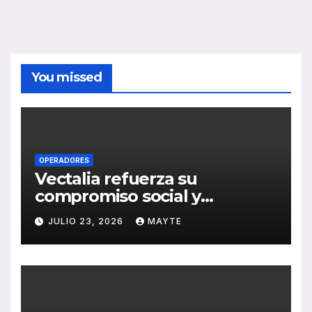
You missed
OPERADORES
Vectalia refuerza su
compromiso social y
medioambiental con la
JULIO 23, 2026
MAYTE
publicación de su Memoria
de RSC 2025