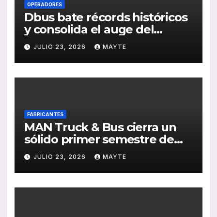
OPERADORES
Dbus bate récords históricos
y consolida el auge del
transporte público en San
JULIO 23, 2026
MAYTE
Sebastián
FABRICANTES
MAN Truck & Bus cierra un
sólido primer semestre de
2026 con crecimiento en
JULIO 23, 2026
MAYTE
ventas, pedidos y
rentabilidad