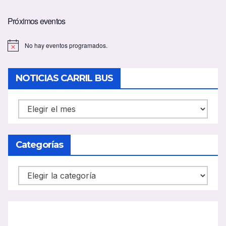
Próximos eventos
No hay eventos programados.
A
v
i
s
NOTICIAS CARRIL BUS
o
NOTICIAS
CARRIL
BUS
Categorías
Categorías