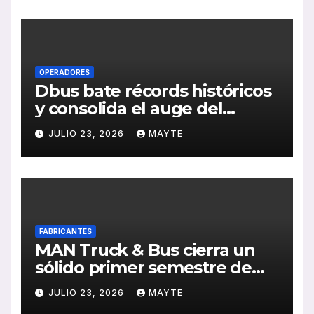
de RSC 2025
OPERADORES
Dbus bate récords históricos
y consolida el auge del
transporte público en San
JULIO 23, 2026
MAYTE
Sebastián
FABRICANTES
MAN Truck & Bus cierra un
sólido primer semestre de
2026 con crecimiento en
JULIO 23, 2026
MAYTE
ventas, pedidos y