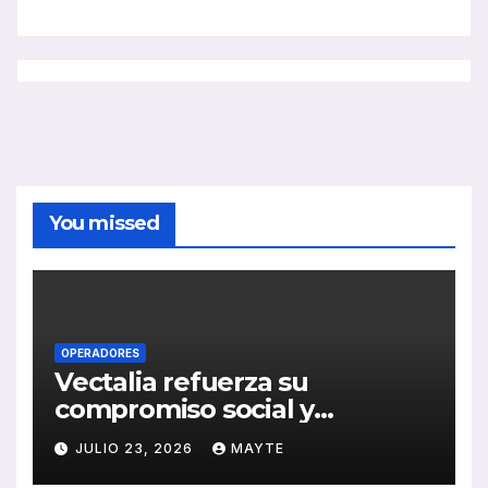
You missed
OPERADORES
Vectalia refuerza su
compromiso social y
medioambiental con la
JULIO 23, 2026
MAYTE
publicación de su Memoria