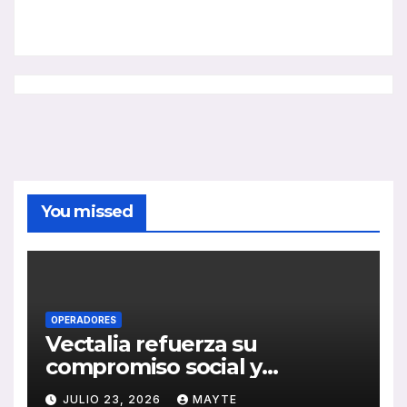
You missed
OPERADORES
Vectalia refuerza su
compromiso social y
medioambiental con la
JULIO 23, 2026
MAYTE