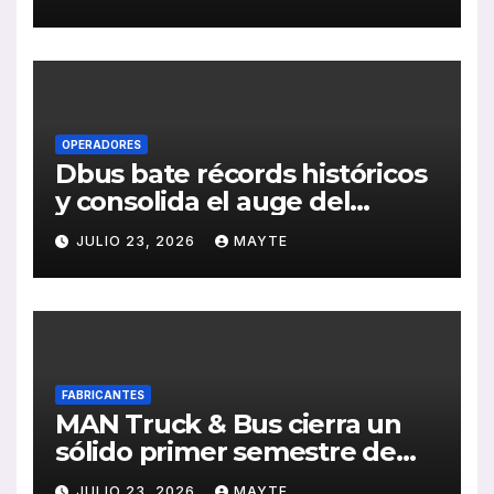
publicación de su Memoria
de RSC 2025
OPERADORES
Dbus bate récords históricos
y consolida el auge del
transporte público en San
JULIO 23, 2026
MAYTE
Sebastián
FABRICANTES
MAN Truck & Bus cierra un
sólido primer semestre de
2026 con crecimiento en
JULIO 23, 2026
MAYTE