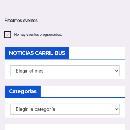
Próximos eventos
No hay eventos programados.
A
v
i
s
NOTICIAS CARRIL BUS
o
NOTICIAS
CARRIL
BUS
Categorías
Categorías