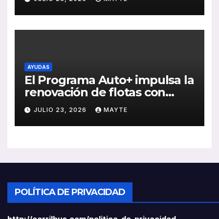
ventas, pedidos y
rentabilidad
AYUDAS
El Programa Auto+ impulsa la
renovación de flotas con
ayudas a vehículos eléctricos
JULIO 23, 2026
MAYTE
ligeros
POLÍTICA DE PRIVACIDAD
http://carrilbus.com/politica-de-privacidad