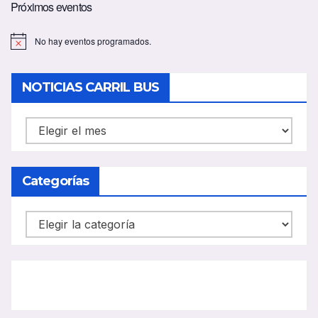
Próximos eventos
No hay eventos programados.
A
v
i
s
NOTICIAS CARRIL BUS
o
NOTICIAS
CARRIL
BUS
Categorías
Categorías