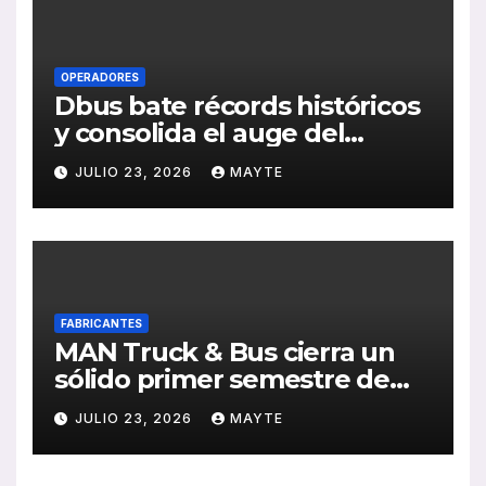
OPERADORES
Dbus bate récords históricos
y consolida el auge del
transporte público en San
JULIO 23, 2026
MAYTE
Sebastián
FABRICANTES
MAN Truck & Bus cierra un
sólido primer semestre de
2026 con crecimiento en
JULIO 23, 2026
MAYTE
ventas, pedidos y
rentabilidad