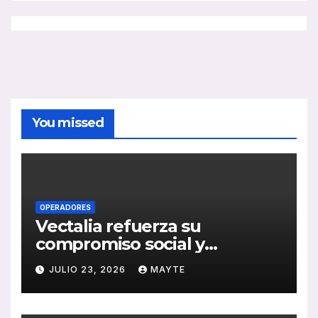
You missed
OPERADORES
Vectalia refuerza su
compromiso social y
medioambiental con la
JULIO 23, 2026
MAYTE
publicación de su Memoria
de RSC 2025